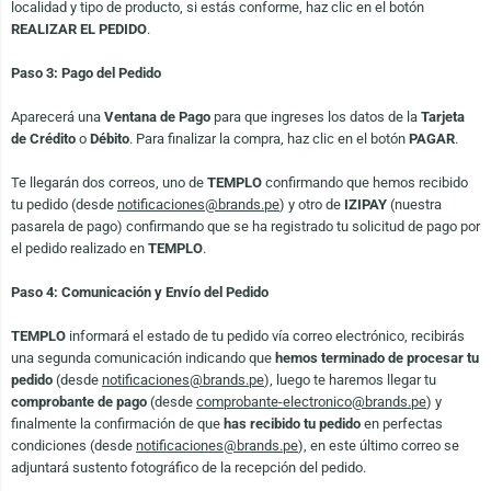
localidad y tipo de producto, si estás conforme, haz clic en el botón
REALIZAR EL PEDIDO
.
Paso 3: Pago del Pedido
Aparecerá una
Ventana de Pago
para que ingreses los datos de la
Tarjeta
de Crédito
o
Débito
. Para finalizar la compra, haz clic en el botón
PAGAR
.
Te llegarán dos correos, uno de
TEMPLO
confirmando que hemos recibido
tu pedido (desde
notificaciones@brands.pe
) y otro de
IZIPAY
(nuestra
pasarela de pago) confirmando que se ha registrado tu solicitud de pago por
el pedido realizado en
TEMPLO
.
Paso 4: Comunicación y Envío del Pedido
TEMPLO
informará el estado de tu pedido vía correo electrónico, recibirás
una segunda comunicación indicando que
hemos terminado de procesar tu
pedido
(desde
notificaciones@brands.pe
), luego te haremos llegar tu
comprobante de pago
(desde
comprobante-electronico@brands.pe
) y
finalmente la confirmación de que
has recibido tu pedido
en perfectas
condiciones (desde
notificaciones@brands.pe
), en este último correo se
adjuntará sustento fotográfico de la recepción del pedido.