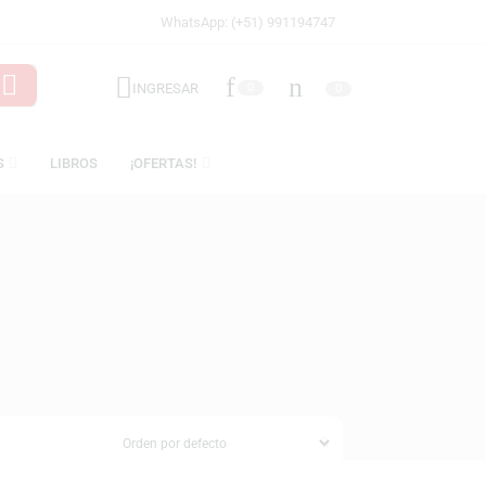
WhatsApp: (+51) 991194747
INGRESAR
0
LICENCIAS
LIBROS
¡OFERTAS!