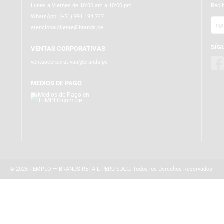
ATENCIÓN AL CLIENTE
Lunes a Viernes de 10:00 am a 10:00 pm
WhatsApp:
(+51) 991 194 747
atencionalcliente@brands.pe
VENTAS CORPORATIVAS
ventascorporativas@brands.pe
MEDIOS DE PAGO