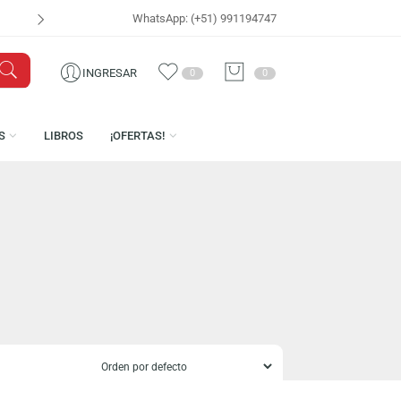
WhatsApp: (+51) 991194747
SUR
VISÍTAN
INGRESAR
0
0
LICENCIAS
LIBROS
¡OFERTAS!