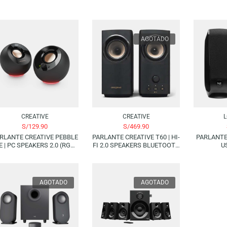
AGOTADO
CREATIVE
CREATIVE
S/
129.90
S/
469.90
PARLANTE CREATIVE PEBBLE
PARLANTE CREATIVE T60 | HI-
SE | PC SPEAKERS 2.0 (RGB
FI 2.0 SPEAKERS BLUETOOTH
LIGHTING) (8.8W)
(60W)