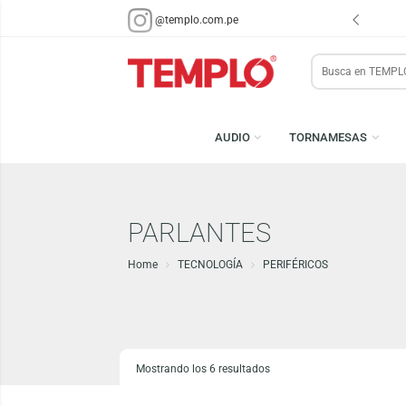
ENVÍOS EN 48 HRS.
@templo.com.pe
PARA LIMA Y CALLAO (*)
Search
here
AUDIO
TORNAMESA
PARLANTES
Home
TECNOLOGÍA
PERIFÉRICOS