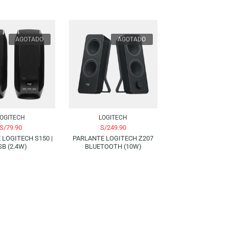
AGOTADO
AGOTADO
LOGITECH
LOGITECH
S/
79.90
S/
249.90
PARLANTE LOGITECH S150 |
PARLANTE LOGITECH Z207
USB (2.4W)
BLUETOOTH (10W)