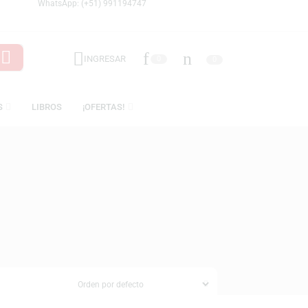
WhatsApp: (+51) 991194747
INGRESAR
0
LICENCIAS
LIBROS
¡OFERTAS!