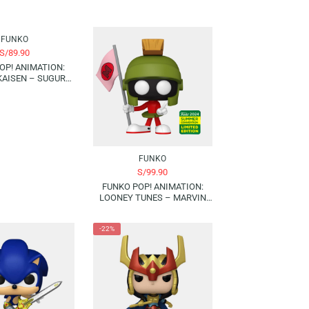
FUNKO
S/
89.90
FUNKO POP! ANIMATION:
JUJUTSU KAISEN – SUGURU
GETO | 2025 ANIMATION
EXPO LIMITED EDITION
FUNKO
S/
99.90
FUNKO POP! ANIMATION:
LOONEY TUNES – MARVIN
THE MARTIAN (WITH FLAG) |
2024 SUMMER CONVENTION
-22%
(LIMITED EDITION)