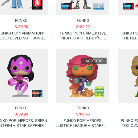
FUNKO
FUNKO
S/
89.90
S/
89.90
FUNKO POP! ANIMATION:
FUNKO POP! GAMES: FIVE
SOLO LEVELING – SUNG
NIGHTS AT FREDDY’S –
JINWOO (E-RANK) | 2025
ENDO-02 | FUNKO EXCLUSIVE
ANIMATION EXPO LIMITED
2025 FALL CONVENTION
EDITION
(LIMITED EDITION) (SPECIAL
EDITION)
AGOTADO