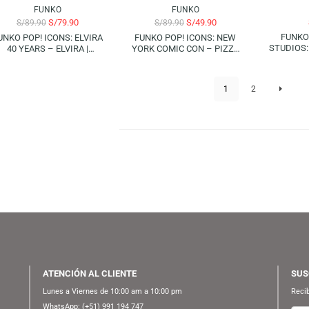
FUNKO
FUNKO
S/
89.90
S/
89.90
FUNKO POP! HEROES: GREEN
FUNKO POP! HEROES:
LANTERN – STAR SAPPHIRE |
JUSTICE LEAGUE – STARFIRE
2022 FALL CONVENTION
| 2022 SUMMER CONVENTION
(LIMITED EDITION)
(LIMITED EDITION)
-11%
-44%
FUNKO
FUNKO
S/
79.90
S/
49.90
S/
89.90
S/
89.90
FUNKO POP! ICONS: ELVIRA
FUNKO POP! ICONS: NEW
40 YEARS – ELVIRA |
YORK COMIC CON – PIZZA
ENTERTAINMENT EARTH
RAT | 2023 FALL
EXLUSIVE (LIMITED EDITION)
CONVENTION (LIMITED
EDITION)
1