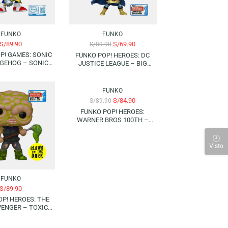
FUNKO
FUNKO
S/
89.90
S/
69.90
S/
89.90
FUNKO POP! GAMES: SONIC
FUNKO POP! HEROES: DC
THE HEDGEHOG – SONIC
JUSTICE LEAGUE – BIG
WITH CALIBURN | FUNKO
BARDA | 2023 FALL
EXCLUSIVE 2025 FALL
CONVENTION (LIMITED
-6%
CONVENTION (LIMITED
EDITION)
FUNKO
EDITION) (SPECIAL EDITION)
S/
84.90
S/
89.90
FUNKO POP! HEROES:
WARNER BROS 100TH –
HARLEY QUINN (WINKING)|
2023 FALL CONVENTION
(LIMITED EDITION)