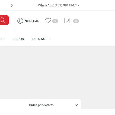
WhatsApp: (+51) 991194747
VISÍTANOS EN
CEN
INGRESAR
0
0
LICENCIAS
LIBROS
¡OFERTAS!