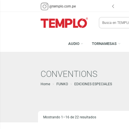
ENVÍOS EN 48 HRS.
PARA LIMA Y CALLAO (*)
@templo.com.pe
Search
here
AUDIO
TORNAMESA
CONVENTIONS
Home
FUNKO
EDICIONES ESPECIALES