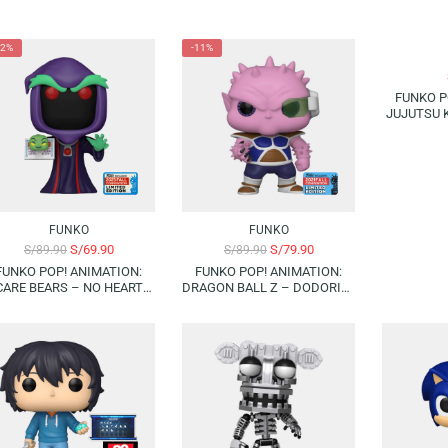
-22%
-11%
FUNKO
FUNKO
S/
69.90
S/
79.90
S/
89.90
S/
89.90
FUNKO POP! ANIMATION:
FUNKO POP! ANIMATION:
CARE BEARS – NO HEART
DRAGON BALL Z – DODORIA |
WITH BOOK | 2023 FALL
2021 FALL CONVENTION
CONVENTION (LIMITED
(LIMITED EDITION)
EDITION)