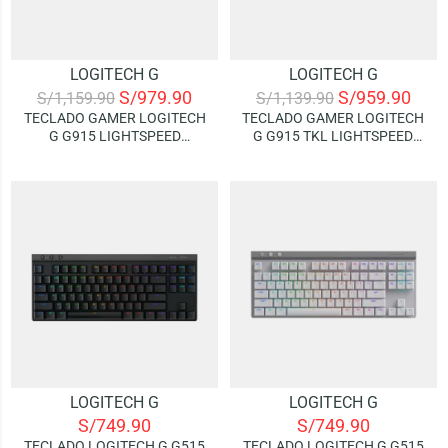
LOGITECH G
LOGITECH G
S/
979.90
S/
959.90
S/
1,159.90
S/
1,139.90
TECLADO GAMER LOGITECH
TECLADO GAMER LOGITECH
G G915 LIGHTSPEED
G G915 TKL LIGHTSPEED
WIRELESS | GL TACTILE
WIRELESS – WHITE | GL
BROWN (RGB LIGHTSYNC)
TACTILE BROWN (RGB
LIGHTSYNC)
LOGITECH G
LOGITECH G
S/
749.90
S/
749.90
TECLADO LOGITECH G G515
TECLADO LOGITECH G G515