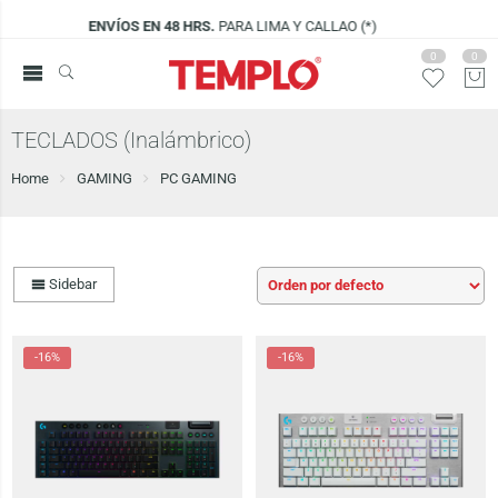
8 HRS.
PARA LIMA Y CALLAO (*)
VISÍTANO
0
0
TECLADOS (Inalámbrico)
Home
GAMING
PC GAMING
Sidebar
-16%
-16%