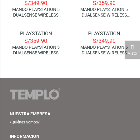
S/
349.90
S/
359.90
AGOTADO
MANDO PLAYSTATION 5
MANDO PLAYSTATION 5
DUALSENSE WIRELESS
DUALSENSE WIRELESS
CONTROLLER – STARLIGHT
CONTROLLER – STERLING
BLUE
SILVER
PLAYSTATION
PLAYSTATION
S/
359.90
S/
349.90
MANDO PLAYSTATION 5
MANDO PLAYSTATION 5
DUALSENSE WIRELESS
DUALSENSE WIRELESS
Visto
CONTROLLER – VOLCANIC
CONTROLLER – WHITE
RED
NUESTRA EMPRESA
¿Quiénes Somos?
INFORMACIÓN