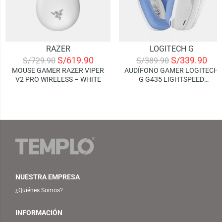
RAZER
LOGITECH G
S/
619.90
S/
339.90
S/
729.90
S/
389.90
MOUSE GAMER RAZER VIPER
AUDÍFONO GAMER LOGITECH
V2 PRO WIRELESS – WHITE
G G435 LIGHTSPEED
WIRELESS – WHITE LILAC
NUESTRA EMPRESA
¿Quiénes Somos?
INFORMACIÓN