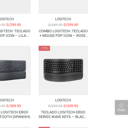
LOGITECH
LOGITECH
S/
299.90
S/
299.90
S/
349.90
S/
349.90
COMBO LOGITECH: TECLADO
COMBO LOGITECH: TECLADO
+ MOUSE POP ICON – LILAC |
+ MOUSE POP ICON – ROSE |
(BLUETOOTH) (SPANISH)
(BLUETOOTH) (SPANISH)
-16%
-17%