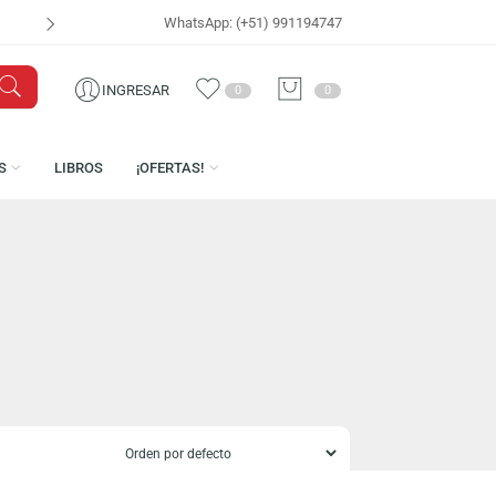
WhatsApp: (+51) 991194747
VISÍTANOS EN
CEN
INGRESAR
0
0
LICENCIAS
LIBROS
¡OFERTAS!