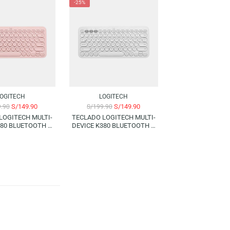
LOGITECH
LOGITECH
S/
589.90
S/
249.90
S/
699.90
S/
299.90
TECLADO LOGITECH ERGO
TECLADO LOGITECH ERGO
K860 BLUETOOTH (SPANISH)
SERIES WAVE KEYS – BLACK |
WIRELESS BOLT
(BLUETOOTH) (SPANISH)
-25%
-25%
LOGITECH
LOGITECH
S/
149.90
S/
149.90
S/
199.90
S/
199.90
TECLADO LOGITECH MULTI-
TECLADO LOGITECH MULTI-
DEVICE K380 BLUETOOTH –
DEVICE K380 BLUETOOTH –
ROSE (SPANISH)
WHITE (SPANISH)