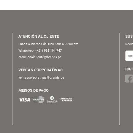
(BLUETOOTH) (SPANISH)
1
ATENCIÓN AL CLIENTE
Lunes a Viernes de 10:00 am a 10:00 pm
WhatsApp:
(+51) 991 194 747
atencionalcliente@brands.pe