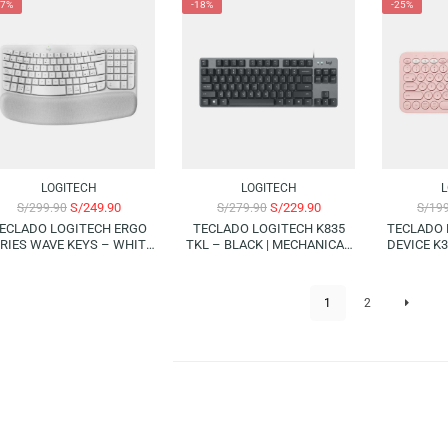
LOGITECH
LOGITECH
S/
299.90
S/
349.90
S/
349.90
S/
399.90
COMBO LOGITECH: TECLADO
COMBO LOGITECH: TECLADO
+ MOUSE POP ICON – WHITE
PERFORMANCE + MOUSE
| (BLUETOOTH) (SPANISH)
MK850 | (BLUETOOTH)
(SPANISH)
-17%
-18%
LOGITECH
LOGITECH
S/
249.90
S/
229.90
S/
299.90
S/
279.90
TECLADO LOGITECH ERGO
TECLADO LOGITECH K835
SERIES WAVE KEYS – WHITE
TKL – BLACK | MECHANICAL
| WIRELESS BOLT
BLUE SWITCH