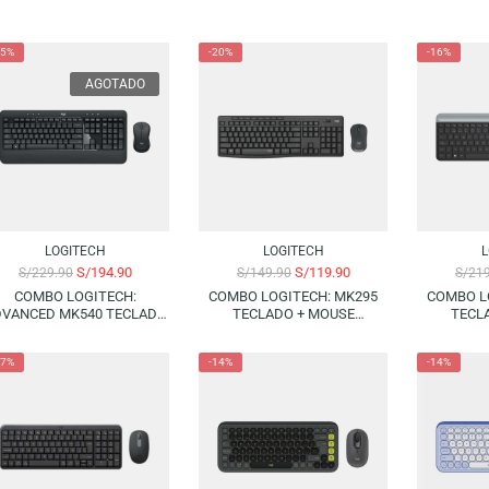
-15%
-20%
AGOTADO
LOGITECH
LOGITECH
S/
194.90
S/
119.90
S/
229.90
S/
149.90
COMBO LOGITECH:
COMBO LOGITECH: MK295
ADVANCED MK540 TECLADO
TECLADO + MOUSE
+ MOUSE WIRELESS – BLACK
WIRELESS – BLACK
(SPANISH)
(SPANISH)
-17%
-14%