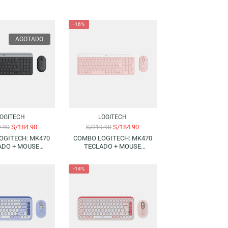
-16%
-16%
AGOTADO
LOGITECH
LOGITECH
S/
184.90
S/
184.90
S/
219.90
S/
219.90
COMBO LOGITECH: MK470
COMBO LOGITECH: MK470
TECLADO + MOUSE
TECLADO + MOUSE
WIRELESS – BLACK
WIRELESS – ROSE (SPANISH)
(SPANISH)
-14%
-14%