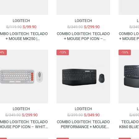
LOGITECH
LOGITECH
S/
99.90
S/
299.90
S/
119.90
S/
349.90
COMBO LOGITECH: TECLADO
COMBO LOGITECH: TECLADO
+ MOUSE MK250 |
+ MOUSE POP ICON –
(BLUETOOTH) (SPANISH)
GRAPHITE | (BLUETOOTH)
(SPANISH)
-14%
-13%