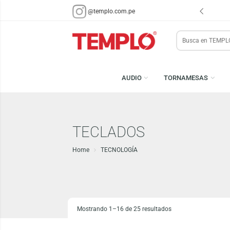
ENVÍOS EN 48 HRS.
PARA LIMA Y CALLAO (*)
@templo.com.pe
Search
here
AUDIO
TORNAMESA
TECLADOS
Home
TECNOLOGÍA