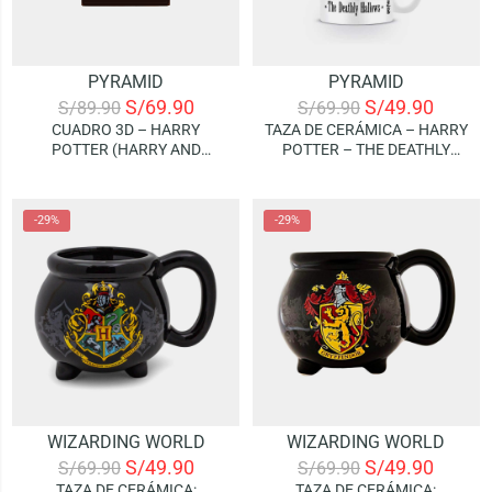
PYRAMID
PYRAMID
S/
69.90
S/
49.90
S/
89.90
S/
69.90
CUADRO 3D – HARRY
TAZA DE CERÁMICA – HARRY
POTTER (HARRY AND
POTTER – THE DEATHLY
VOLDEMORT)
HALLOWS
-29%
-29%
WIZARDING WORLD
WIZARDING WORLD
S/
49.90
S/
49.90
S/
69.90
S/
69.90
TAZA DE CERÁMICA:
TAZA DE CERÁMICA: