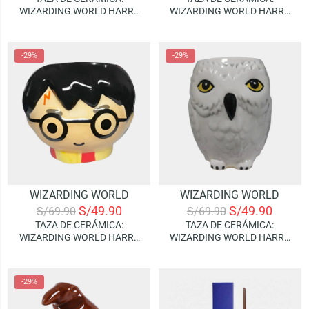
WIZARDING WORLD HARRY
WIZARDING WORLD HARRY
POTTER – CAULDRON
POTTER – CAULDRON
HOGWARTS
GRYFFINDOR
-29%
-29%
WIZARDING WORLD
WIZARDING WORLD
S/
49.90
S/
49.90
S/
69.90
S/
69.90
TAZA DE CERÁMICA:
TAZA DE CERÁMICA:
WIZARDING WORLD HARRY
WIZARDING WORLD HARRY
POTTER – HARRY POTTER
POTTER – HEDWIG
HEAD
-29%