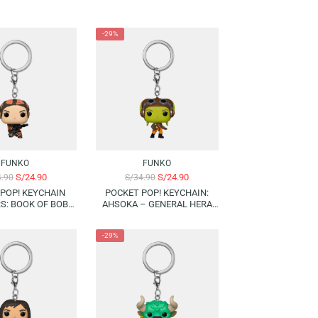
-29%
-29%
FUNKO
FUNKO
S/
24.90
S/
24.90
S/
34.90
S/
34.90
POCKET POP! KEYCHAIN
POCKET POP! KEYCHAIN:
STAR WARS: BOOK OF BOBA
AHSOKA – GENERAL HERA
FETT – FENNEC SHAND
SYNDULLA
-29%
-29%