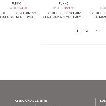
FUNKO
S/
24.90
S/
34.90
POCKET POP! KEYCHAIN:
DOCTOR STRANGE IN THE
MULTIVERSE OF MADNESS –
WONG
-29%
-29%
FUNKO
FUNKO
S/
24.90
S/
24.90
S/
34.90
S/
34.90
POCKET POP! KEYCHAIN: MY
POCKET POP! KEYCHAIN:
HERO ACADEMIA – TWICE
SPACE JAM A NEW LEGACY –
WET/FIRE
1