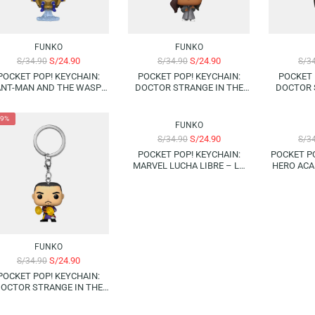
FUNKO
FUNKO
S/
24.90
S/
24.90
S/
34.90
S/
34.90
POCKET POP! KEYCHAIN:
POCKET POP! KEYCHAIN:
ANT-MAN AND THE WASP
DOCTOR STRANGE IN THE
QUANTUMANIA – M.O.D.O.K.
MULTIVERSE OF MADNESS –
AMERICA CHAVEZ (DRESS)
-29%
-29%
FUNKO
S/
24.90
S/
34.90
POCKET POP! KEYCHAIN:
MARVEL LUCHA LIBRE – LA
ESTRELLA CÓSMICA
(CAPTAIN MARVEL)