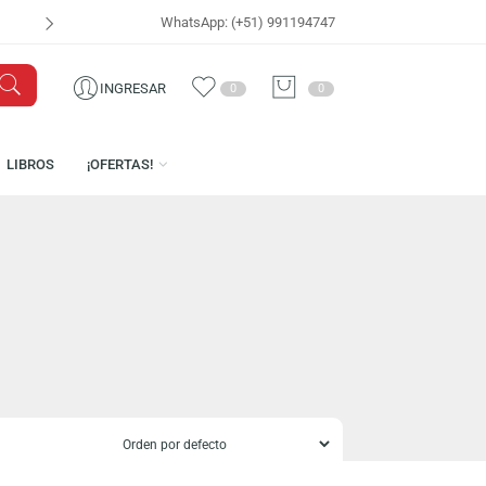
WhatsApp: (+51) 991194747
VISÍTANOS EN
CEN
INGRESAR
0
0
ICENCIAS
LIBROS
¡OFERTAS!