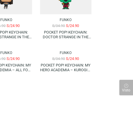
FUNKO
FUNKO
S/
24.90
S/
24.90
S/
34.90
S/
34.90
POCKET POP! KEYCHAIN:
POCKET POP! KEYCHAIN:
DOCTOR STRANGE IN THE
DOCTOR STRANGE IN THE
MULTIVERSE OF MADNESS –
MULTIVERSE OF MADNESS –
AMERICA CHAVEZ (JACKET)
RINTRAH
-29%
-29%
FUNKO
FUNKO
S/
24.90
S/
24.90
S/
34.90
S/
34.90
POCKET POP! KEYCHAIN: MY
POCKET POP! KEYCHAIN: MY
HERO ACADEMIA – ALL FOR
HERO ACADEMIA – KUROGIRI
ONE
(SPECIAL EDITION)