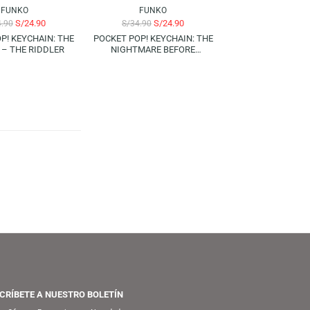
-29%
-29%
FUNKO
FUNKO
S/
24.90
S/
24.90
S/
34.90
S/
34.90
POCKET POP! KEYCHAIN: THE
POCKET POP! KEYCHAIN: THE
BATMAN – THE RIDDLER
NIGHTMARE BEFORE
CHRISTMAS – OOGIE
BOOGIE
2