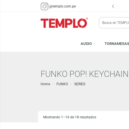
ENVÍOS EN 48 HRS.
PARA LIMA Y CALLAO (*)
@templo.com.pe
Search
here
AUDIO
TORN
FUNKO POP! KEYCH
Home
FUNKO
SERIES