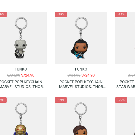
-29%
-29%
FUNKO
FUNKO
S/
24.90
S/
24.90
S/
34.90
S/
34.90
POCKET POP! KEYCHAIN
POCKET POP! KEYCHAIN
MARVEL STUDIOS: THOR
MARVEL STUDIOS: THOR
LOVE AND THUNDER – GORR
LOVE AND THUNDER –
VALKYRIE
-29%
-29%