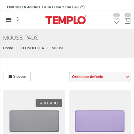
 Y CALLAO (*)
VISÍTANOS EN
CENCO LIMA
0
0
MOUSE PADS
Home
TECNOLOGÍA
MOUSE
Sidebar
AGOTADO