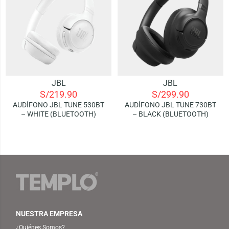
JBL
JBL
S/
219.90
S/
299.90
AUDÍFONO JBL TUNE 530BT
AUDÍFONO JBL TUNE 730BT
– WHITE (BLUETOOTH)
– BLACK (BLUETOOTH)
NUESTRA EMPRESA
¿Quiénes Somos?