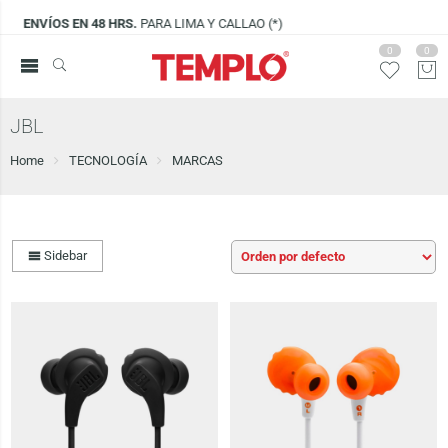
ALLAO (*)
VISÍTANOS EN
CENCO LIMA SU
0
0
JBL
Home
TECNOLOGÍA
MARCAS
Sidebar