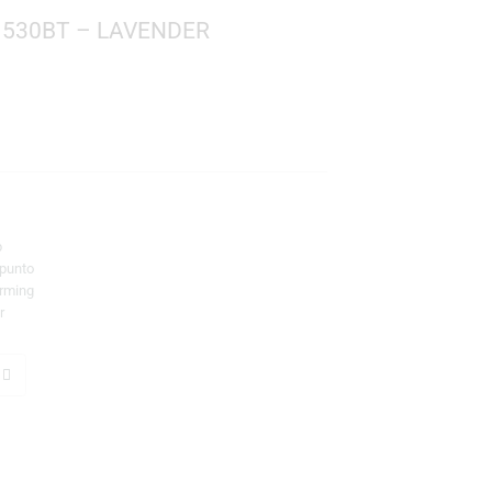
JBL TUNE 530BT – LAVENDER
H)
e Bass Sound
6 horas
L Headphones App
uetooth 6.0 multipunto
crófonos beamforming
 Pair y Swift Pair
TO