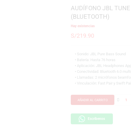
SKU:
050036416962
Marca:
JBL
AUDÍFONO 
(BLUETOOT
Hay existencias
S/
219.90
• Sonido: JBL Pur
• Batería: Hasta 7
• Aplicación: JB
• Conectividad: Bl
• Llamadas: 2 mi
• Vinculación: Fast
AÑADIR AL CARRI