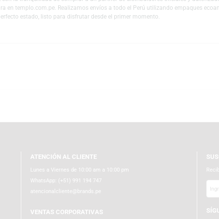
llamadas manos libres, tecnología Voice Aware para escuchar tu propia vo
porta un estilo fresco y distintivo, ideal para quienes buscan audífonos B
ía de audio, reconocida por desarrollar productos que destacan por su inno
y sistemas de sonido que brindan una experiencia auditiva excepcional, con
 de JBL con la tranquilidad de comprar a un partner de distribuidores ofic
nera segura en templo.com.pe. Realizamos envíos a todo el Perú utilizando 
ue en perfecto estado, listo para disfrutar desde el primer momento.