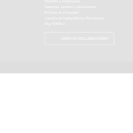
NUESTRA EMPRESA
¿Quiénes Somos?
INFORMACIÓN
¿Cómo Comprar?
Preguntas Frecuentes
Términos y Condiciones
Garantías, Cambios y Devoluciones
Políticas de Privacidad
Consulta de Comprobantes Electrónicos
Blog TEMPLO
LIBRO DE RECLAMACIONES