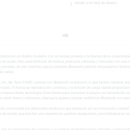
Escríbeno
Añadir a mi lista 
etooth combinan un diseño moderno con un sonido potente y la libertad de
fundos y un audio claro para disfrutar de música, podcasts, películas y ll
 largas jornadas de uso, mientras que la conexión Bluetooth permite empa
cesidad de cables.
a activo, los JBL Tune 530BT cuentan con Bluetooth multipunto, lo que faci
ción ofrece hasta 70 horas de reproducción continua, y la función de carga