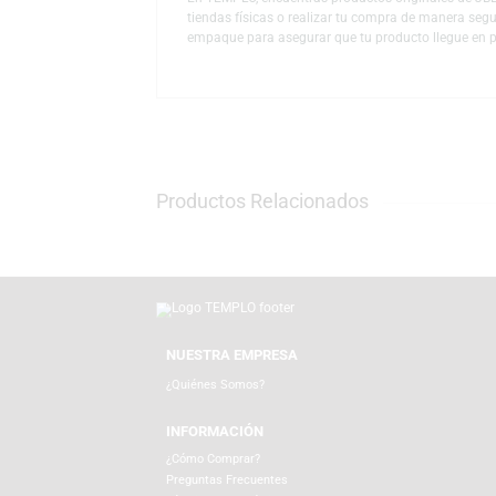
carga. Además, incorporan micrófono para 
voz. Su elegante acabado en color lavanda a
JBL es una marca líder mundial en tecnolog
industria, JBL ofrece parlantes, audífonos 
gracias a su sonido potente y confiable.
En TEMPLO, encuentras productos originales
tiendas físicas o realizar tu compra de ma
empaque para asegurar que tu producto lleg
Productos Relacionados