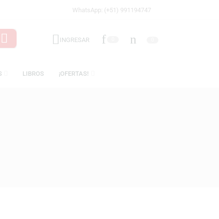
WhatsApp: (+51) 991194747
INGRESAR
0
LICENCIAS
LIBROS
¡OFERTAS!
OTH)