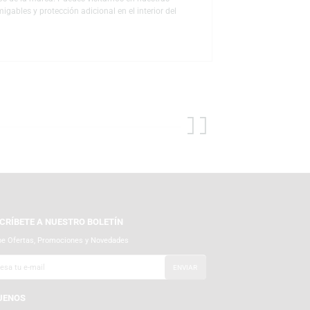
z durante las conversaciones y compatibilidad con asistentes de
luetooth con personalidad y alto rendimiento en Perú.
vación, calidad y durabilidad. Con una amplia trayectoria en la
virtiéndose en una de las marcas preferidas por millones de usuarios
iales y autorizados de la marca. Puedes visitarnos en nuestras
empaques ecoamigables y protección adicional en el interior del