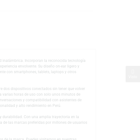
s
de deseos
 la conectividad inalámbrica. Incorporan la reconocida tecnología
amadas con una experiencia envolvente. Su diseño on-ear ligero y
rejarlos fácilmente con smartphones, tablets, laptops y otros
lita cambiar entre dos dispositivos conectados sin tener que volver
 rápida proporciona varias horas de uso con solo unos minutos de