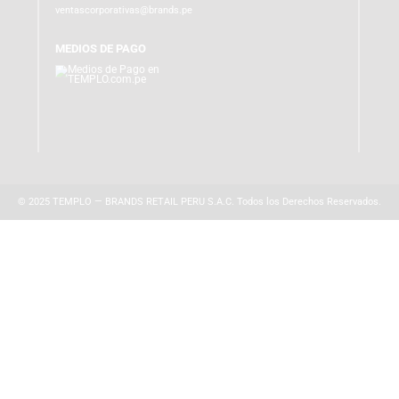
ATENCIÓN AL CLIENTE
Lunes a Viernes de 10:00 am a 10:00 pm
WhatsApp:
(+51) 991 194 747
atencionalcliente@brands.pe
VENTAS CORPORATIVAS
ventascorporativas@brands.pe
MEDIOS DE PAGO