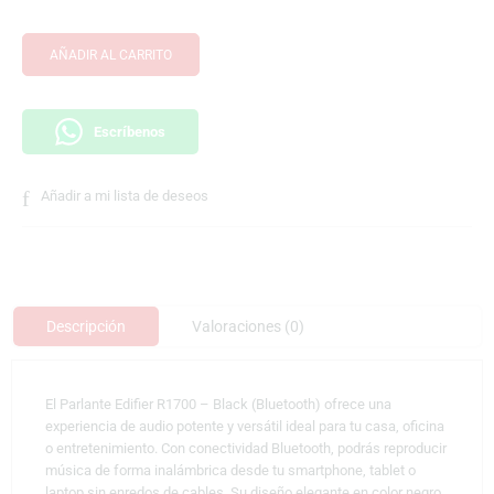
AÑADIR AL CARRITO
Escríbenos
Añadir a mi lista de deseos
Descripción
Valoraciones (0)
El Parlante Edifier R1700 – Black (Bluetooth) ofrece una
experiencia de audio potente y versátil ideal para tu casa, oficina
o entretenimiento. Con conectividad Bluetooth, podrás reproducir
música de forma inalámbrica desde tu smartphone, tablet o
laptop sin enredos de cables. Su diseño elegante en color negro