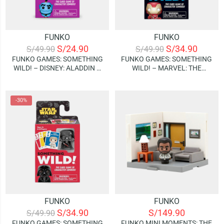
FUNKO
FUNKO
S/
24.90
S/
34.90
S/
49.90
S/
49.90
FUNKO GAMES: SOMETHING
FUNKO GAMES: SOMETHING
WILD! – DISNEY: ALADDIN –
WILD! – MARVEL: THE
GENIE (JUEGO DE CARTAS)
INFINITY SAGA – IRON MAN
(JUEGO DE CARTAS)
-30%
FUNKO
FUNKO
S/
34.90
S/
149.90
S/
49.90
FUNKO GAMES: SOMETHING
FUNKO MINI MOMENTS: THE