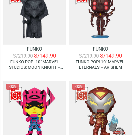
FUNKO
FUNKO
S/
149.90
S/
149.90
S/
219.90
S/
219.90
FUNKO POP! 10″ MARVEL
FUNKO POP! 10″ MARVEL:
STUDIOS: MOON KNIGHT –
ETERNALS – ARISHEM
TEMPLE OF KHONSHU
STATUE (SPECIAL EDITION)
-32%
-32%