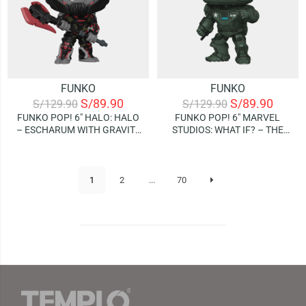
FUNKO
FUNKO
S/
89.90
S/
89.90
S/
129.90
S/
129.90
FUNKO POP! 6″ HALO: HALO
FUNKO POP! 6″ MARVEL
– ESCHARUM WITH GRAVITY
STUDIOS: WHAT IF? – THE
AXE
HYDRA STOMPER
1
2
...
70