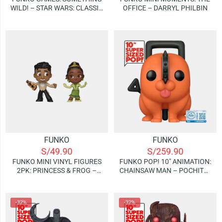
WILD! – STAR WARS: CLASSIC
OFFICE – DARRYL PHILBIN
– DARTH VADER (JUEGO DE
CARTAS)
FUNKO
FUNKO
S/
49.90
S/
259.90
FUNKO MINI VINYL FIGURES
FUNKO POP! 10″ ANIMATION:
2PK: PRINCESS & FROG –
CHAINSAW MAN – POCHITA |
TIANA & NAVEEN | 2PACK
SPECIAL EDITION
-32%
-32%