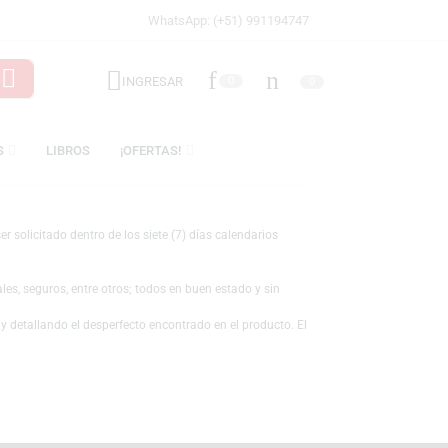
WhatsApp: (+51) 991194747
INGRESAR
0
LICENCIAS
LIBROS
¡OFERTAS!
pra, pudiendo ser solicitado dentro de los siete (7) días calendarios
repuestos, manuales, seguros, entre otros; todos en buen estado y sin
liente@brands.pe
y detallando el desperfecto encontrado en el producto. El