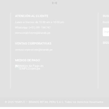
rás escribirnos vía
WhatsApp (+51991194747)
.
ATENCIÓN AL CLIENTE
Lunes a Viernes de 10:00 am a 10:00 pm
WhatsApp:
(+51) 991 194 747
atencionalcliente@brands.pe
VENTAS CORPORATIVAS
ventascorporativas@brands.pe
MEDIOS DE PAGO