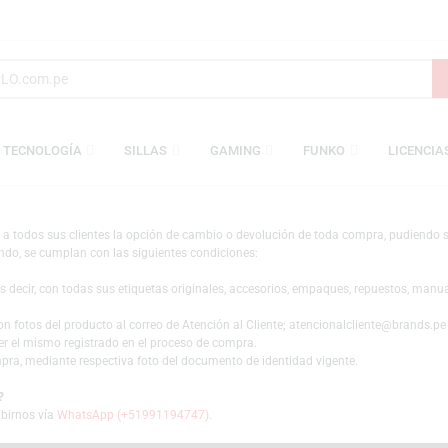
S
TECNOLOGÍA
SILLAS
GAMING
FUNKO
nes
”) brinda a todos sus clientes la opción de cambio o devolución de toda com
pre y cuando, se cumplan con las siguientes condiciones:
egado; es decir, con todas sus etiquetas originales, accesorios, empaques, 
 junto con fotos del producto al correo de Atención al Cliente;
atencionalc
e deberá ser el mismo registrado en el proceso de compra.
r de la compra, mediante respectiva foto del documento de identidad vigente.
consulta?