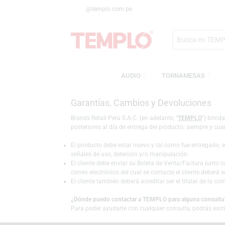
@templo.com.pe
Search
here
AUDIO
TORNAMESA
Garantías, Cambios y Devolucio
Brands Retail Peru S.A.C. (en adelante, “
TEMPLO
posteriores al día de entrega del producto; siem
El producto debe estar nuevo y tal como fue entr
señales de uso, deterioro y/o manipulación.
El cliente debe enviar su Boleta de Venta/Factura
correo electrónico del cual se contacte el client
El cliente también deberá acreditar ser el titula
¿Dónde puedo contactar a TEMPLO para alguna 