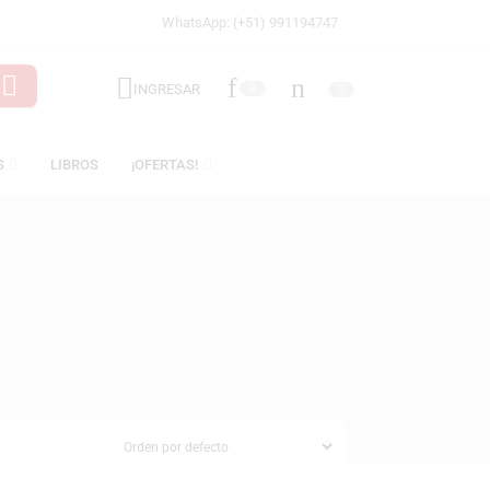
WhatsApp: (+51) 991194747
INGRESAR
0
LICENCIAS
LIBROS
¡OFERTAS!