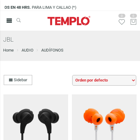
AO (*)
VISÍTANOS EN
CENCO LIMA SUR
0
0
JBL
Home
AUDIO
AUDÍFONOS
Sidebar