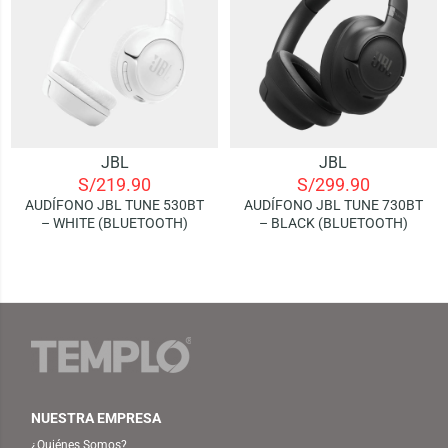
JBL
JBL
S/
219.90
S/
299.90
AUDÍFONO JBL TUNE 530BT
AUDÍFONO JBL TUNE 730BT
– WHITE (BLUETOOTH)
– BLACK (BLUETOOTH)
NUESTRA EMPRESA
¿Quiénes Somos?