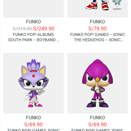
FUNKO
FUNKO
S/
249.90
S/
79.90
S/
319.90
FUNKO POP! ALBUMS:
FUNKO POP! GAMES – SONIC
SOUTH PARK – BOYBAND –
THE HEDGEHOG – SONIC
KYLE / STAN / CARTMAN /
WITH CHAO
KENNY
FUNKO
FUNKO
S/
69.90
S/
69.90
FUNKO POP! GAMES: SONIC
FUNKO POP! GAMES: SONIC