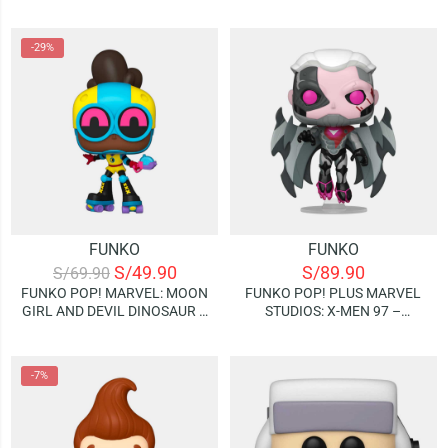
NIGHTCRAWLER
-29%
FUNKO
FUNKO
S/
49.90
S/
89.90
S/
69.90
FUNKO POP! MARVEL: MOON
FUNKO POP! PLUS MARVEL
GIRL AND DEVIL DINOSAUR –
STUDIOS: X-MEN 97 –
MOON GIRL
BASTION NIMROD
-7%