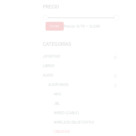
Mostrando los 2 resultados
PRECIO
Precio:
S/79
—
S/240
FILTER
CATEGORÍAS
¡OFERTAS!
LIBROS
AUDIO
AUDÍFONOS
AKG
JBL