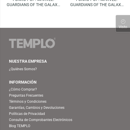
GUARDIANS OF THE GALAXY
GUARDIANS OF THE GALAXY
– DANCING GROOT
3 – THE HIGH
EVOLUTIONARY | 2023 FALL
CONVENTION (SPECIAL
EDITION)
Visto
NUESTRA EMPRESA
¿Quiénes Somos?
INFORMACIÓN
¿Cómo Comprar?
Preguntas Frecuentes
Términos y Condiciones
Garantías, Cambios y Devoluciones
Políticas de Privacidad
Consulta de Comprobantes Electrónicos
Blog TEMPLO