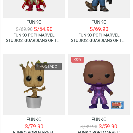
FUNKO
FUNKO
S/
54.90
S/
69.90
S/
69.90
FUNKO POP! MARVEL
FUNKO POP! MARVEL
STUDIOS: GUARDIANS OF THE
STUDIOS: GUARDIANS OF THE
GALAXY VOLUME 3 – ADAM
GALAXY VOLUME 3 –
WARLOCK
ROCKET
-33%
AGOTADO
FUNKO
FUNKO
S/
79.90
S/
59.90
S/
89.90
FUNKO POP! MARVEL:
FUNKO POP! MARVEL: