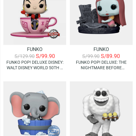
FUNKO
FUNKO
S/
99.90
S/
89.90
S/
129.90
S/
99.90
FUNKO POP! DELUXE DISNEY:
FUNKO POP! DELUXE: THE
WALT DISNEY WORLD 50TH –
NIGHTMARE BEFORE
QUEEN OF HEARTS AT THE
CHRISTMAS 30TH – SALLY
MAD TEA PARTY ATTRACTION
(WITH GRAVESTONE)
(SPECIAL EDITION)