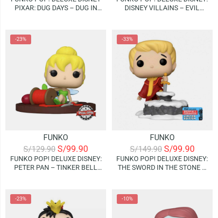
PIXAR: DUG DAYS – DUG IN
DISNEY VILLAINS – EVIL
PUPPIES (SPECIAL EDITION)
QUEEN ON THRONE
-23%
-33%
FUNKO
FUNKO
S/
99.90
S/
99.90
S/
129.90
S/
149.90
FUNKO POP! DELUXE DISNEY:
FUNKO POP! DELUXE DISNEY:
PETER PAN – TINKER BELL
THE SWORD IN THE STONE –
(ON SPOOL) (SPECIAL
ARTHUR PULLING
EDITION)
EXCALIBUR | 2021 FALL
CONVENTION (LIMITED
-23%
-10%
EDITION)