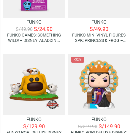
FUNKO
FUNKO
S/
24.90
S/
49.90
S/
49.90
FUNKO GAMES: SOMETHING
FUNKO MINI VINYL FIGURES
WILD! – DISNEY: ALADDIN –
2PK: PRINCESS & FROG –
GENIE (JUEGO DE CARTAS)
TIANA & NAVEEN | 2PACK
-32%
FUNKO
FUNKO
S/
129.90
S/
149.90
S/
219.90
FUNKO POP! DELUXE DISNEY
FUNKO POP! DELUXE DISNEY: