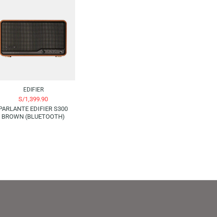
EDIFIER
S/
999.90
PARLANTE EDIFIER R1700 –
BLACK (BLUETOOTH)
EDIFIER
S/
1,399.90
PARLANTE EDIFIER S300
BROWN (BLUETOOTH)