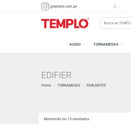
ENVÍOS EN 48 HRS.
PARA LIMA Y CALLAO (*)
@templo.com.pe
Search
here
AUDIO
TORNAMESA
EDIFIER
Home
TORNAMESAS
PARLANTES