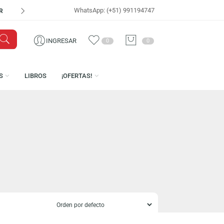
WhatsApp: (+51) 991194747
VISÍTANOS EN
CEN
INGRESAR
0
0
LICENCIAS
LIBROS
¡OFERTAS!