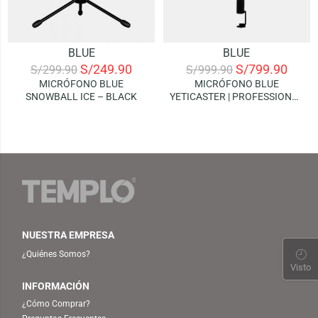
BLUE
BLUE
S/
249.90
S/
799.90
S/
299.90
S/
999.90
MICRÓFONO BLUE
MICRÓFONO BLUE
SNOWBALL ICE – BLACK
YETICASTER | PROFESSIONAL
BROADCAST BUNDLE
NUESTRA EMPRESA
¿Quiénes Somos?
Visto
INFORMACIÓN
¿Cómo Comprar?