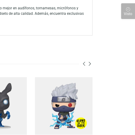
en de la película Up. Con un diseño detallado y entrañable, este
 una pieza que no puede faltar en tu colección. ¡Acompaña a Carl en
 a través de la amplia línea de productos, han consolidado a la marca
ón a sus personajes favoritos con su colección de figuras y juegos
 para descubrir lo mejor en audífonos, tornamesas, micrófonos y
s, mouse y headsets de alta calidad. Además, encuentra exclusivas
nen para ti.
-21%