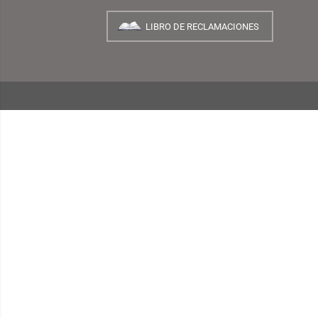
NUESTRA EMPRESA
¿Quiénes Somos?
INFORMACIÓN
¿Cómo Comprar?
Preguntas Frecuentes
Términos y Condiciones
Garantías, Cambios y Devoluciones
Políticas de Privacidad
Consulta de Comprobantes Electrónicos
Blog TEMPLO
LIBRO DE RECLAMACIONES