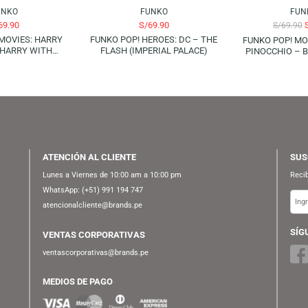
AGOTADO
FUNKO
FUNKO
S/
69.90
S/
69.90
O POP! MOVIES: HARRY
FUNKO POP! HEROES: DC – THE
TTER – HARRY WITH
FLASH (IMPERIAL PALACE)
MARAUDERS MAP