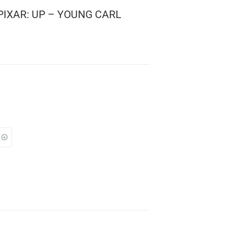
 DISNEY PIXAR: UP – YOUNG CARL
 Pixar
 1480
: 10 cms.
TO
s