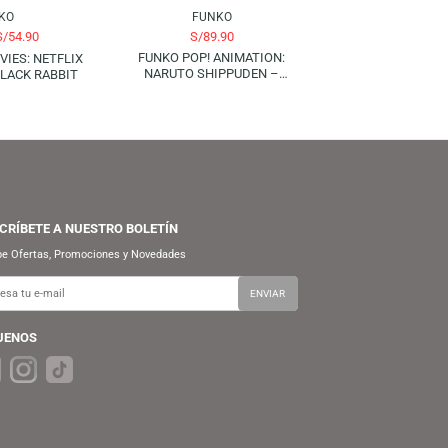
FUNKO
FUNKO
S/
54.90
S/
89.90
S/
69.90
FUNKO POP! ANIMATION:
FUNKO POP! MOVIES: NETFLIX
NARUTO SHIPPUDEN –
PINOCCHIO – BLACK RABBIT
KAKASHI (RAIKIRI) | GLOWS IN
THE DARK (SPECIAL EDITION)