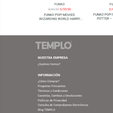
FUNKO
S/
59.90
S/
69.90
FUNK
FUNKO POP! MOVIES:
PO
WIZARDING WORLD HARRY
POTTER – HERMIONE GRANGER
(CHAMBER OF SECRETS 20TH)