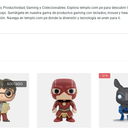
 Up – Young Carl, una figura que captura la esencia del joven Carl Fredricks
l en sus primeros años. Perfecto para los fans de Pixar y coleccionistas, es
!
es y fans de las figuras de colección. La gran conexión con la cultura pop
 mundo y los fanáticos del entretenimiento pueden mostrar toda su admiraci
 en Audio, Productividad, Gaming y Coleccionables. Explora templo.com.pe
 teletrabajo. Sumérgete en nuestra gama de productos gaming con teclado
tu colección. Navega en templo.com.pe donde la diversión y tecnología se u