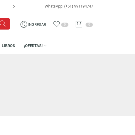
WhatsApp: (+51) 991194747
VISÍTANOS EN
CEN
INGRESAR
0
0
ICENCIAS
LIBROS
¡OFERTAS!