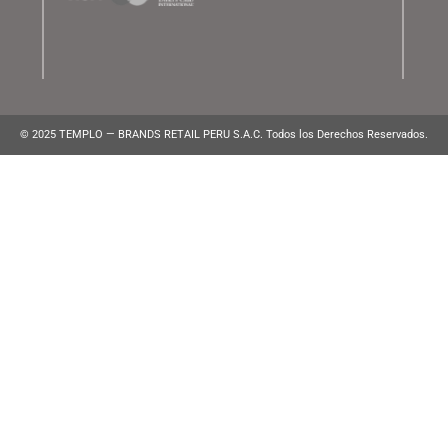
ATENCIÓN AL CLIENTE
Lunes a Viernes de 10:00 am a 10:00 pm
WhatsApp:
(+51) 991 194 747
atencionalcliente@brands.pe
VENTAS CORPORATIVAS
ventascorporativas@brands.pe
MEDIOS DE PAGO
© 2025 TEMPLO — BRANDS RETAIL PERU S.A.C. Todos los Derecho