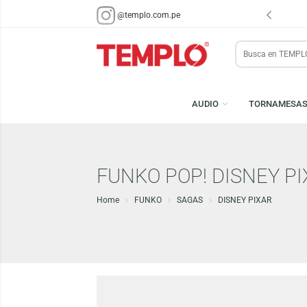
ENVÍOS EN 48 HRS.
PARA LIMA Y CALLAO (*)
@templo.com.pe
Search
here
AUDIO
TORN
FUNKO POP! DISNEY
Home
FUNKO
SAGAS
DISNEY PIXAR