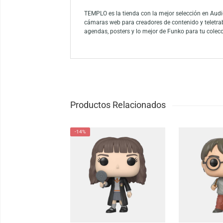
Descubre el tierno Funko Pop! Disney Pixar:
Funko refleja el espíritu aventurero de Car
su gran aventura y añade esta figura única
Funko es la marca líder entre los conocedor
como el mayor propietario de licencias del
Funko.
TEMPLO es la tienda con la mejor selección
cámaras web para creadores de contenido y
agendas, posters y lo mejor de Funko para 
Productos Relacionados
-14%