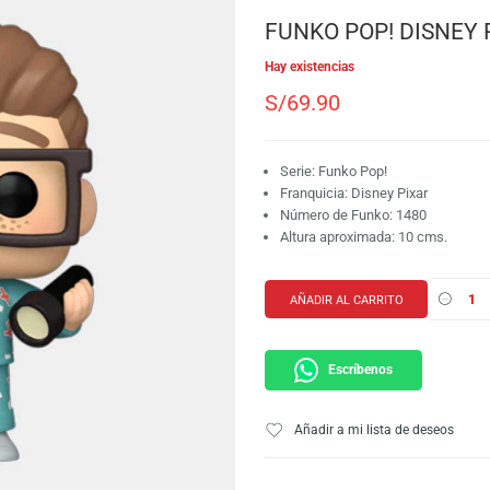
SKU:
889698808385
Marca:
Funko
FUNKO POP!
Hay existencias
S/
69.90
Serie: Funko Pop!
Franquicia: Disney
Número de Funko:
Altura aproximada
AÑADIR AL CARRI
Escríbeno