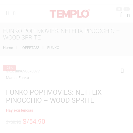
0
0
FUNKO POP! MOVIES: NETFLIX PINOCCHIO –
WOOD SPRITE
Home
¡OFERTAS!
FUNKO
-21%
SKU:
889698673877
Marca:
Funko
FUNKO POP! MOVIES: NETFLIX
PINOCCHIO – WOOD SPRITE
Hay existencias
S/
54.90
S/
69.90