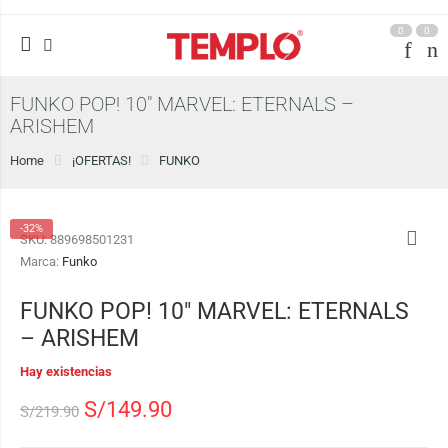
0
0
FUNKO POP! 10″ MARVEL: ETERNALS –
ARISHEM
Home
¡OFERTAS!
FUNKO
-32%
SKU:
889698501231
Marca:
Funko
FUNKO POP! 10″ MARVEL: ETERNALS
– ARISHEM
Hay existencias
S/
149.90
S/
219.90