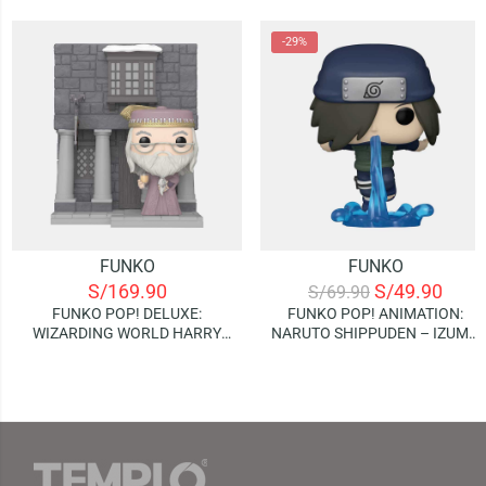
-29%
FUNKO
FUNKO
S/
169.90
S/
49.90
S/
69.90
FUNKO POP! DELUXE:
FUNKO POP! ANIMATION:
WIZARDING WORLD HARRY
NARUTO SHIPPUDEN – IZUMO
POTTER – ALBUS
KAMISUKI
DUMBLEDORE WITH HOG’S
HEAD INN