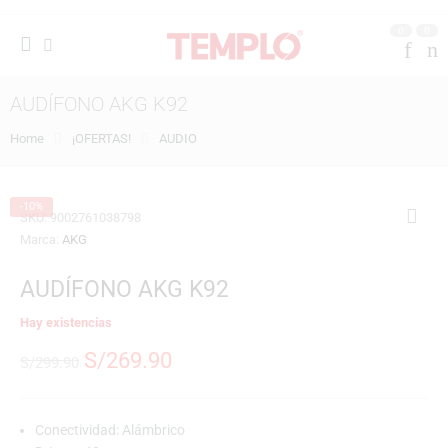
0
0
AUDÍFONO AKG K92
Home
¡OFERTAS!
AUDIO
-10%
SKU:
9002761038798
Marca:
AKG
AUDÍFONO AKG K92
Hay existencias
S/
269.90
S/
299.90
Conectividad: Alámbrico