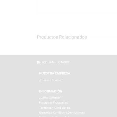
La marca Creative es sinónimo de innovaci
del sonido digital, ofreciendo productos qu
siendo referente global en experiencias audi
En TEMPLO, puedes adquirir el Creative Muvo
templo.com.pe, donde ofrecemos envíos a to
disfrutar tu música donde quieras.
Productos Relacionados