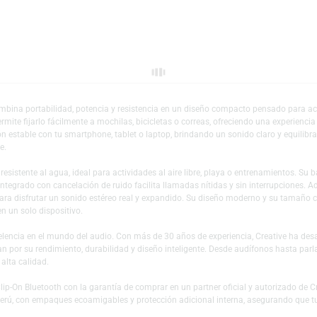
Escríbeno
Añadir a mi lista 
uetooth combina portabilidad, potencia y resistencia en un diseño compac
egrado permite fijarlo fácilmente a mochilas, bicicletas o correas, ofreci
a conexión estable con tu smartphone, tablet o laptop, brindando un sonido
nvolvente.
ón IPX7 resistente al agua, ideal para actividades al aire libre, playa o en
ófono integrado con cancelación de ruido facilita llamadas nítidas y sin i
 Free para disfrutar un sonido estéreo real y expandido. Su diseño mode
ilidad en un solo dispositivo.