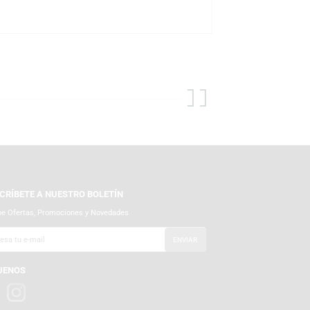
 Creative ha desarrollado tecnologías que han marcado la evolución
ífonos hasta parlantes y soluciones multimedia, la marca sigue
 autorizado de Creative. Encuéntralo en nuestras tiendas físicas o en
gurando que tu parlante llegue en perfecto estado y listo para