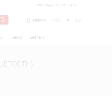
WhatsApp: (+51) 991194747
INGRESAR
0
LICENCIAS
LIBROS
¡OFERTAS!
KER (BLUETOOTH)