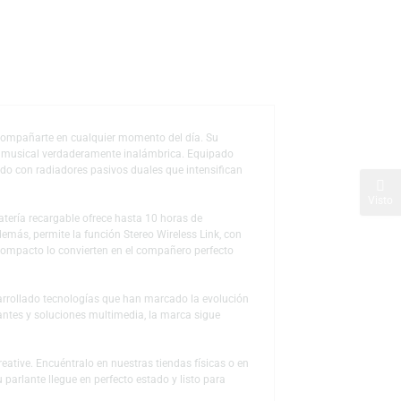
s
de deseos
to pensado para acompañarte en cualquier momento del día. Su
endo una experiencia musical verdaderamente inalámbrica. Equipado
 claro y equilibrado con radiadores pasivos duales que intensifican
trenamientos. Su batería recargable ofrece hasta 10 horas de
nterrupciones. Además, permite la función Stereo Wireless Link, con
rno y su tamaño compacto lo convierten en el compañero perfecto