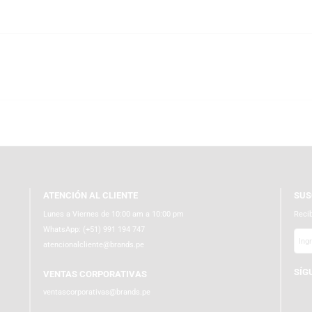
ón y excelencia en el mundo del audio. Con más de 30 años de experiencia,
e destacan por su rendimiento, durabilidad y diseño inteligente. Desde aud
tivas de alta calidad.
 Free Clip-On Bluetooth con la garantía de comprar en un partner oficial y
do el Perú, con empaques ecoamigables y protección adicional interna, ase