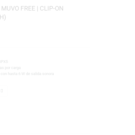
4
REATIVE MUVO FREE | CLIP-ON
BLUETOOTH)
90
tooth 5.4
a: Certificación IPX5
ría: Hasta 9 horas por carga
 Driver de 33 mm con hasta 6 W de salida sonora
TO