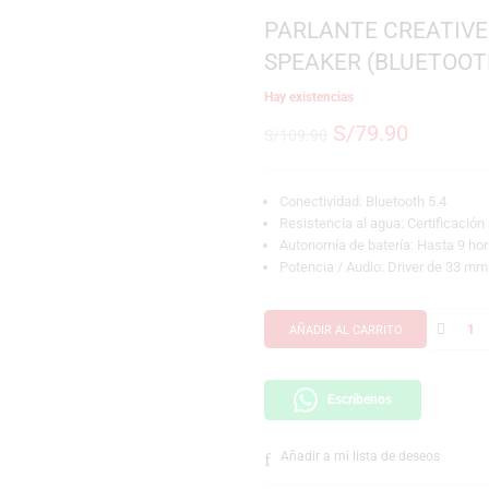
SKU:
539066019661
Marca:
Creative
PARLANTE C
SPEAKER (
Hay existencias
S/
79.
S/
109.90
Conectividad: Blue
Resistencia al agu
Autonomía de bate
Potencia / Audio:
AÑADIR AL CARRI