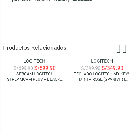
para realzar tu espacio con estilo y funcionalidad.
Productos Relacionados
LOGITECH
LOGITECH
-14%
-13%
S/
599.90
S/
349.90
S/
699.90
S/
399.90
WEBCAM LOGITECH
TECLADO LOGITECH MX KEYS
STREAMCAM PLUS – BLACK |
MINI – ROSE (SPANISH) |
1080P | 60FPS
SMART ILLUMINATION