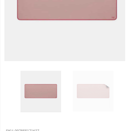
SKU:
097855171627