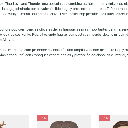
or Love and Thunder – Valkyrie es un llavero coleccionable práctico y llen
e alta calidad, este Pocket Pop presenta a Valkyrie con un diseño detallado
 Su tamaño compacto lo hace perfecto para llevar en llaves, mochilas o car
s originales y versátiles.
vel Studios: Thor Love and Thunder, una película que combina acción, humo
áticos de la saga, admirada por su valentía, liderazgo y presencia imponen
pularidad de Valkyrie como una heroína clave. Este Pocket Pop permite a l
os de cultura pop con licencias oficiales de las franquicias más important
seño que los clásicos Funko Pop, ofreciendo figuras compactas sin perder 
or fans de Marvel.
 venta online en templo.com.pe, donde encontrarás una amplia variedad de
izamos envíos a todo Perú con empaques ecoamigables y protección adiciona