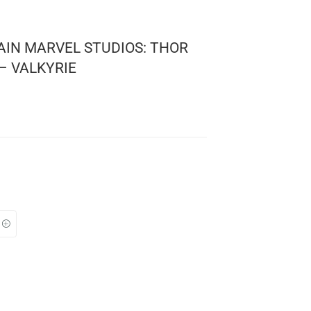
! KEYCHAIN MARVEL STUDIOS: THOR
THUNDER – VALKYRIE
0
!
l
: 04 cms.
TO