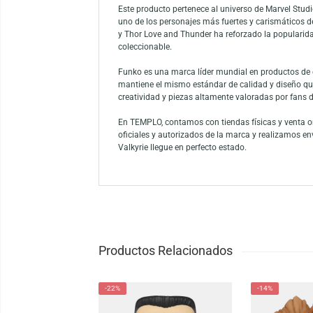
El Pocket Pop! Keychain Marvel Studios: Th
funcional con estilo. Fabricado en vinilo d
personaje tal como aparece en la película.
de merch Marvel en Perú que buscan artículo
Este producto pertenece al universo de Mar
uno de los personajes más fuertes y carism
y Thor Love and Thunder ha reforzado la po
coleccionable.
Funko es una marca líder mundial en product
mantiene el mismo estándar de calidad y di
creatividad y piezas altamente valoradas p
En TEMPLO, contamos con tiendas físicas y
oficiales y autorizados de la marca y real
Valkyrie llegue en perfecto estado.