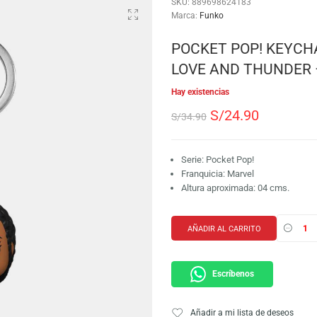
SKU:
889698624183
Marca:
Funko
POCKET POP
LOVE AND 
Hay existencias
S/
24.9
S/
34.90
Serie: Pocket Pop
Franquicia: Marve
Altura aproximada
AÑADIR AL CARRI