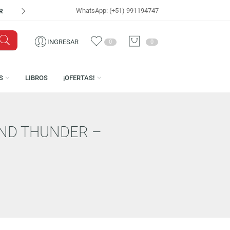
WhatsApp: (+51) 991194747
VISÍTANOS EN
CEN
INGRESAR
0
0
LICENCIAS
LIBROS
¡OFERTAS!
 LOVE AND THUNDER –