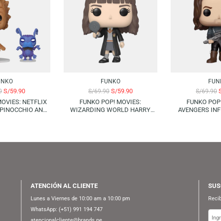
-14%
FUNKO
FUNKO
S/
59.90
S/
59.90
S/
69.90
S/
69.90
 POP! MOVIES: NETFLIX
FUNKO POP! MOVIES:
CHIO – PINOCCHIO AND
WIZARDING WORLD HARRY