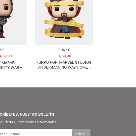
-14%
FUNKO
FUNKO
S/
59.90
S/
69.90
S/
69.90
FUNKO POP! MARVEL STUDIOS:
FUNKO POP! MARVEL:
SPIDER-MAN NO WAY HOME –
AVENGERS INFINITY WAR –