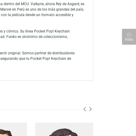
o de personalidad, ideal para fans del MCU que buscan un accesorio
 y el inconfundible look de Funko, conservando los rasgos del
teras, y también funciona como pieza decorativa para coleccionistas
r y épica cósmica dentro del MCU. Valkyrie, ahora Rey de Asgard, es
te. El fandom de Marvel en Perú es uno de los más grandes del país,
os fans conectar con la película desde un formato accesible y
es del cine, series y cómics. Su línea Pocket Pop! Keychain
detalle ni identidad. Funko es sinónimo de coleccionismo,
 Funko Pop y merch original. Somos partner de distribuidores
l en el interior, asegurando que tu Pocket Pop! Keychain de