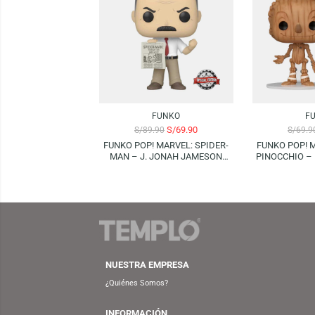
Productos Relacionados
-22%
-14%
FUNKO
S/
69.90
S/
89.90
FUNKO POP! MARVEL: SPIDER-
FUNKO
MAN – J. JONAH JAMESON
PINOC