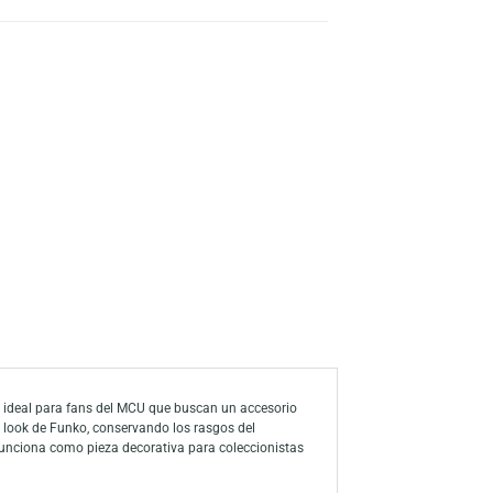
s
a de deseos