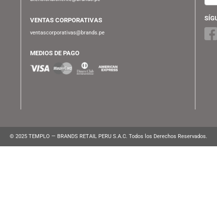
CRICKET
POTTER – HERMIONE GRANGER
(CHAMBER OF SECRETS 20TH)
ATENCIÓN AL CLIENTE
Lunes a Viernes de 10:00 am a 10:00 pm
WhatsApp:
(+51) 991 194 747
atencionalcliente@brands.pe
VENTAS CORPORATIVAS
ventascorporativas@brands.pe
MEDIOS DE PAGO