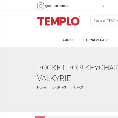
ENVÍOS EN 48 HRS.
PARA LIMA Y CALLAO (*)
@templo.com.pe
Search
here
AUDIO
TORNAMESA
POCKET POP! KEYC
VALKYRIE
Home
¡OFERTAS!
FUNKO