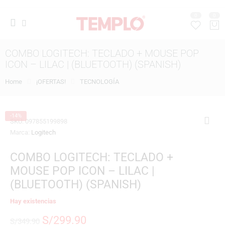
0
0
COMBO LOGITECH: TECLADO + MOUSE POP
ICON – LILAC | (BLUETOOTH) (SPANISH)
Home
¡OFERTAS!
TECNOLOGÍA
-14%
SKU:
097855199898
Marca:
Logitech
COMBO LOGITECH: TECLADO +
MOUSE POP ICON – LILAC |
(BLUETOOTH) (SPANISH)
Hay existencias
S/
299.90
S/
349.90