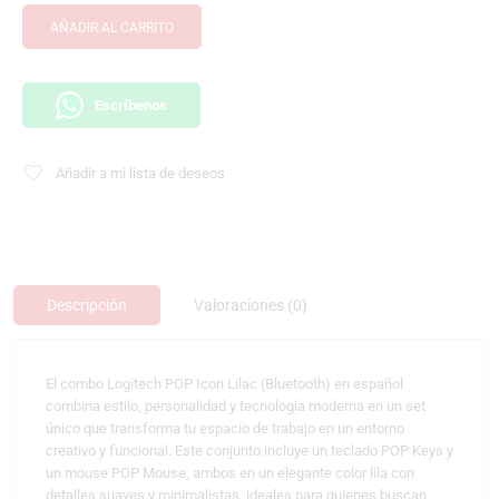
AÑADIR AL CARRITO
Escríbenos
Añadir a mi lista de deseos
Descripción
Valoraciones (0)
El combo Logitech POP Icon Lilac (Bluetooth) en español
combina estilo, personalidad y tecnología moderna en un set
único que transforma tu espacio de trabajo en un entorno
creativo y funcional. Este conjunto incluye un teclado POP Keys y
un mouse POP Mouse, ambos en un elegante color lila con
detalles suaves y minimalistas, ideales para quienes buscan