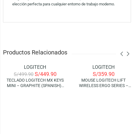
elección perfecta para cualquier entorno de trabajo moderno.
Productos Relacionados
LOGITECH
LOGITECH
-10%
S/
449.90
S/
359.90
S/
499.90
AGOTADO
TECLADO LOGITECH MX KEYS
MOUSE LOGITECH LIFT
MINI – GRAPHITE (SPANISH) |
WIRELESS ERGO SERIES –
SMART ILLUMINATION
BLACK