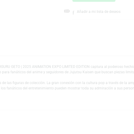
AÑADIR AL CARRI
Escríbeno
Añadir a mi lista 
 – SUGURU GETO | 2025 ANIMATION EXPO LIMITED EDITION captura al pod
s perfecto para fanáticos del anime y seguidores de Jujutsu Kaisen que bu
es y fans de las figuras de colección. La gran conexión con la cultura pop
 mundo y los fanáticos del entretenimiento pueden mostrar toda su admiraci