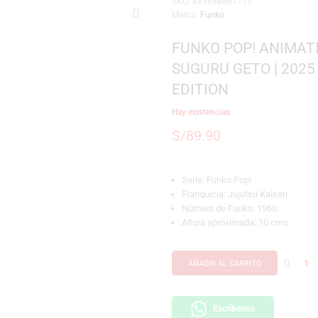
SKU:
889698867719
Marca:
Funko
FUNKO POP!
SUGURU GET
EDITION
Hay existencias
S/
89.90
Serie: Funko Pop!
Franquicia: Jujut
Número de Funko:
Altura aproximada