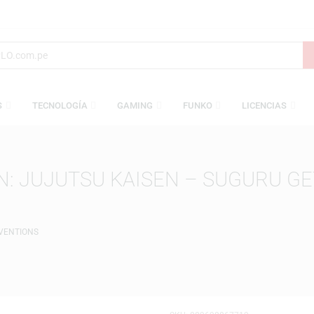
AMESAS
TECNOLOGÍA
GAMING
FUNKO
L
ION: JUJUTSU KAISEN – SUGU
ION
CONVENTIONS