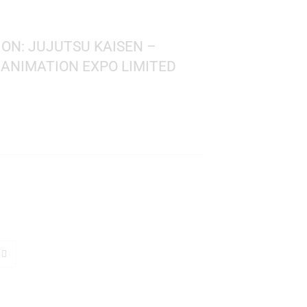
 ANIMATION: JUJUTSU KAISEN –
O | 2025 ANIMATION EXPO LIMITED
su Kaisen
 1960
: 10 cms.