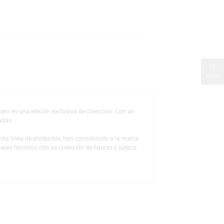
TO
s
de deseos
eroso hechicero en una edición exclusiva de colección. Con un
scan piezas limitadas.
 a través de la amplia línea de productos, han consolidado a la marca
ón a sus personajes favoritos con su colección de figuras y juegos