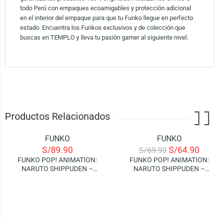
todo Perú con empaques ecoamigables y protección adicional
en el interior del empaque para que tu Funko llegue en perfecto
estado. Encuentra los Funkos exclusivos y de colección que
buscas en TEMPLO y lleva tu pasión gamer al siguiente nivel.
Productos Relacionados
FUNKO
FUNKO
-7%
S/
89.90
S/
64.90
S/
69.90
FUNKO POP! ANIMATION:
FUNKO POP! ANIMATION:
NARUTO SHIPPUDEN –
NARUTO SHIPPUDEN –
KAKASHI (RAIKIRI) | GLOWS IN
NARUTO
THE DARK (SPECIAL EDITION)