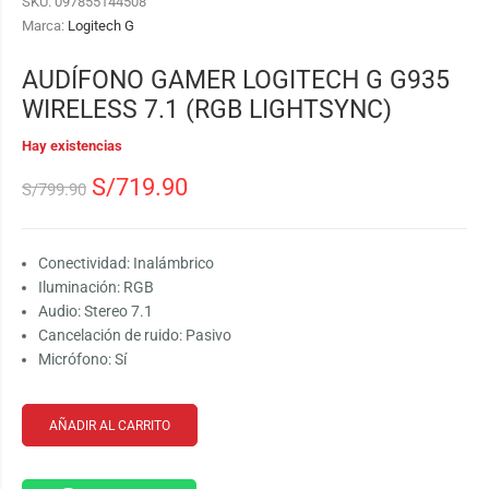
SKU:
097855144508
Marca:
Logitech G
AUDÍFONO GAMER LOGITECH G G935
WIRELESS 7.1 (RGB LIGHTSYNC)
Hay existencias
S/
719.90
S/
799.90
Conectividad: Inalámbrico
Iluminación: RGB
Audio: Stereo 7.1
Cancelación de ruido: Pasivo
Micrófono: Sí
AÑADIR AL CARRITO