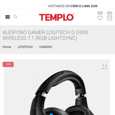
VISÍTANOS EN
CENCO LIMA SUR
0
0
AUDÍFONO GAMER LOGITECH G G935
WIRELESS 7.1 (RGB LIGHTSYNC)
Home
¡OFERTAS!
GAMING
-10%