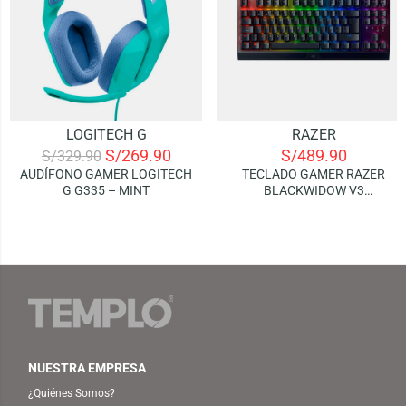
LOGITECH G
RAZER
S/
269.90
S/
489.90
S/
329.90
AUDÍFONO GAMER LOGITECH
TECLADO GAMER RAZER
G G335 – MINT
BLACKWIDOW V3
TENKEYLESS (SPANISH) |
MECHANICAL GREEN
SWITCHES (CHROMA RGB)
NUESTRA EMPRESA
¿Quiénes Somos?