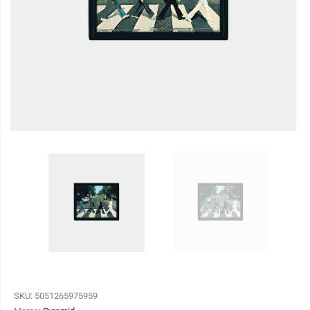
SKU:
5051265975959