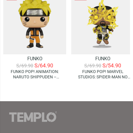
FUNKO
FUNKO
S/
64.90
S/
54.90
S/
69.90
S/
69.90
FUNKO POP! ANIMATION:
FUNKO POP! MARVEL
NARUTO SHIPPUDEN –
STUDIOS: SPIDER-MAN NO
NARUTO
WAY HOME – ELECTRO