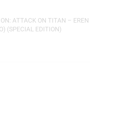
 ANIMATION: ATTACK ON TITAN – EREN
TALIZADO) (SPECIAL EDITION)
0
 on Titan
 1321
: 10 cms.