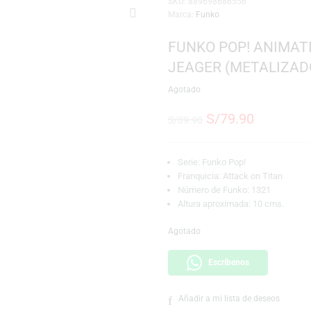
SKU:
889698686556
Marca:
Funko
FUNKO POP!
JEAGER (ME
Agotado
S/
79.9
S/
89.90
Serie: Funko Pop!
Franquicia: Attack
Número de Funko:
Altura aproximada
Agotado