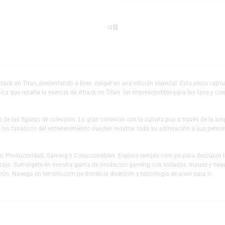
Escríbeno
Añadir a mi lista 
er de Attack on Titan, presentando a Eren Jaeger en una edición especial. 
rsión única que resalta la esencia de Attack on Titan. Un imprescindible pa
es y fans de las figuras de colección. La gran conexión con la cultura pop
 mundo y los fanáticos del entretenimiento pueden mostrar toda su admiraci
 en Audio, Productividad, Gaming y Coleccionables. Explora templo.com.pe