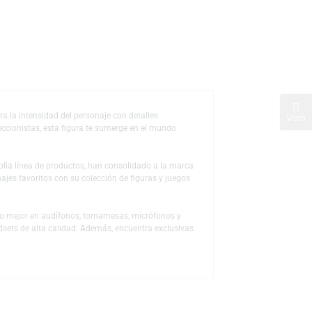
s
de deseos
Esta pieza captura la intensidad del personaje con detalles
ra los fans y coleccionistas, esta figura te sumerge en el mundo
 a través de la amplia línea de productos, han consolidado a la marca
ón a sus personajes favoritos con su colección de figuras y juegos
 para descubrir lo mejor en audífonos, tornamesas, micrófonos y