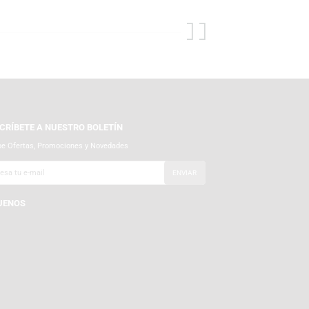
s, mouse y headsets de alta calidad. Además, encuentra exclusivas
nen para ti.
SUSCRÍBETE A NUESTRO BOLETÍN
Recibe Ofertas, Promociones y Novedades