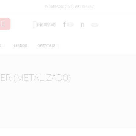
WhatsApp: (+51) 991194747
INGRESAR
0
LICENCIAS
LIBROS
¡OFERTAS!
N JEAGER (METALIZADO)