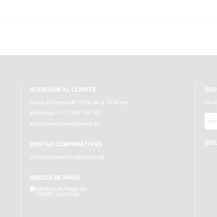
 teletrabajo. Sumérgete en nuestra gama de productos gaming con teclado
tu colección. Navega en templo.com.pe donde la diversión y tecnología se u
ATENCIÓN AL CLIENTE
Lunes a Viernes de 10:00 am a 10:00 pm
WhatsApp:
(+51) 991 194 747
atencionalcliente@brands.pe