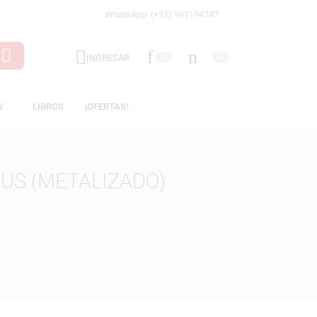
WhatsApp: (+51) 991194747
INGRESAR
0
LICENCIAS
LIBROS
¡OFERTAS!
HA BRAUS (METALIZADO)