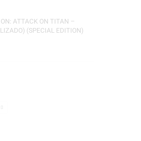
 ANIMATION: ATTACK ON TITAN –
S (METALIZADO) (SPECIAL EDITION)
0
 on Titan
 1448
: 10 cms.
TO