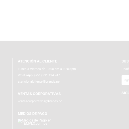
 en Audio, Productividad, Gaming y Coleccionables. Explora templo.com.pe
 teletrabajo. Sumérgete en nuestra gama de productos gaming con teclado
tu colección. Navega en templo.com.pe donde la diversión y tecnología se u
ATENCIÓN AL CLIENTE
Lunes a Viernes de 10:00 am a 10:00 pm
WhatsApp:
(+51) 991 194 747