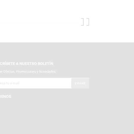
 para descubrir lo mejor en audífonos, tornamesas, micrófonos y
s, mouse y headsets de alta calidad. Además, encuentra exclusivas
nen para ti.
SUSCRÍBETE A NUESTRO BOLETÍN
Recibe Ofertas, Promociones y Novedades