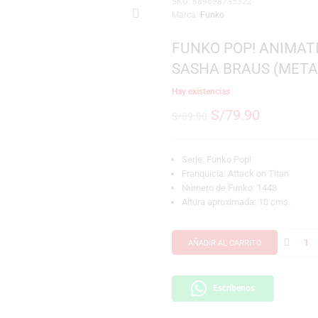
SKU:
889698735322
Marca:
Funko
FUNKO POP!
SASHA BRAU
Hay existencias
S/
79.9
S/
89.90
Serie: Funko Pop!
Franquicia: Attack
Número de Funko:
Altura aproximada
AÑADIR AL CARRI