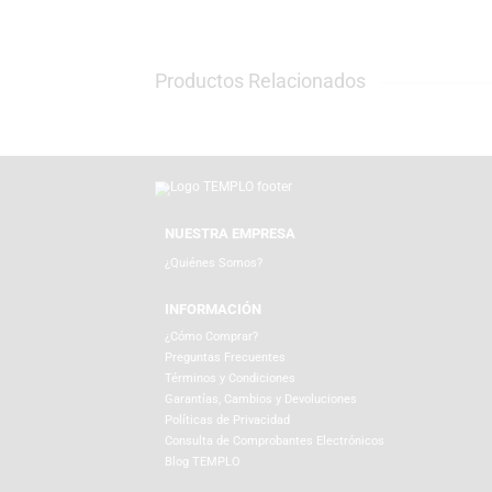
TEMPLO es la tienda con la mejor selección
cámaras web para creadores de contenido y
agendas, posters y lo mejor de Funko para 
Productos Relacionados
NUESTRA EMPRESA
¿Quiénes Somos?