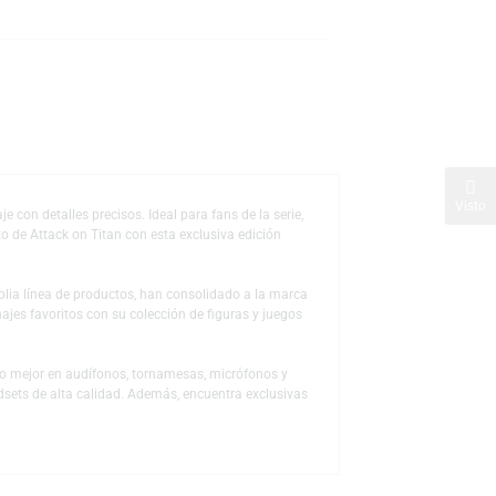
s
de deseos
ia del personaje con detalles precisos. Ideal para fans de la serie,
mpleta tu conjunto de Attack on Titan con esta exclusiva edición
 a través de la amplia línea de productos, han consolidado a la marca
ón a sus personajes favoritos con su colección de figuras y juegos