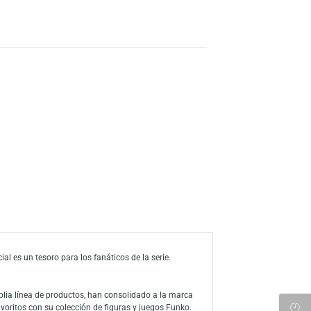
TO
s
a de deseos