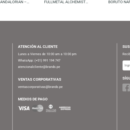
FUNKO
FUNKO
S/
99.90
S/
59.90
S/
149.90
S/
69.90
KO POP! DELUXE STAR
FUNKO POP! ANIMATION:
: THE MANDALORIAN –
FULLMETAL ALCHEMIST
GU USING THE FORCE
BROTHERHOOD – OLIVIER MIRA
G
IGHTS AND SOUND!)
ARMSTRONG
ATENCIÓN AL CLIENTE
Lunes a Viernes de 10:00 am a 10:00 pm
WhatsApp:
(+51) 991 194 747