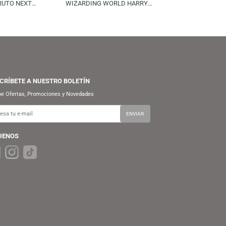
FUNKO
FUNKO
S/
59.90
S/
59.90
S/
69.90
S/
69.90
FUNKO POP! ANIMATION:
FUNKO POP! MOVIES:
BORUTO NARUTO NEXT
WIZARDING WORLD HARRY
ENERATIONS – BORUTO (WITH
POTTER – HERMIONE GRANGER
MARKS)
(CHAMBER OF SECRETS 20TH)
SUSCRÍBETE A NUESTRO BOLETÍN
Recibe Ofertas, Promociones y Novedades