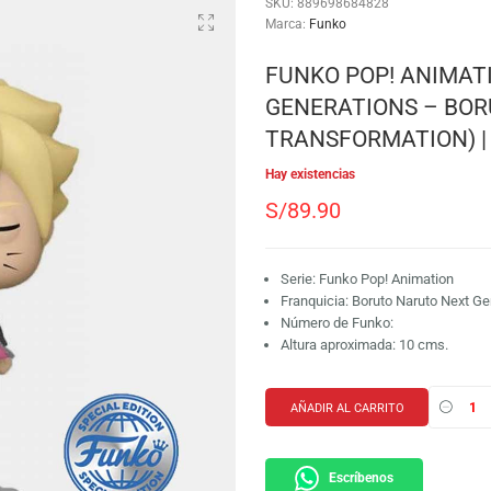
SKU:
889698684828
Marca:
Funko
FUNKO POP
GENERATIO
TRANSFORMA
Hay existencias
S/
89.90
Serie: Funko Pop!
Franquicia: Borut
Número de Funko
Altura aproximada