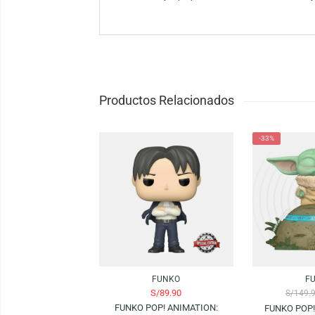
El Funko Pop! Animation de Boruto Naruto N
¡Añade este Pop! a tu colección hoy mismo
Funko es la marca líder entre los conocedor
como el mayor propietario de licencias del
Productos Relacionados
-33%