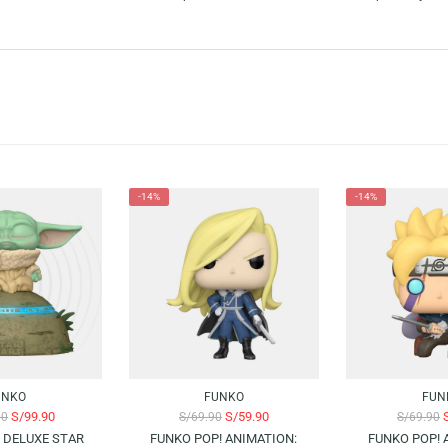
ext Generations presenta a Boruto en su transformación de Momoshiki. Esta
 y lleva a casa un pedacito del emocionante mundo ninja de Boruto.
es y fans de las figuras de colección. La gran conexión con la cultura pop
 mundo y los fanáticos del entretenimiento pueden mostrar todo el amor a s
-14%