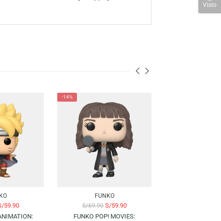
 edición especial es un tesoro para los fanáticos de la serie.
 a través de la amplia línea de productos, han consolidado a la marca
us personajes favoritos con su colección de figuras y juegos Funko.
-14%
-14%