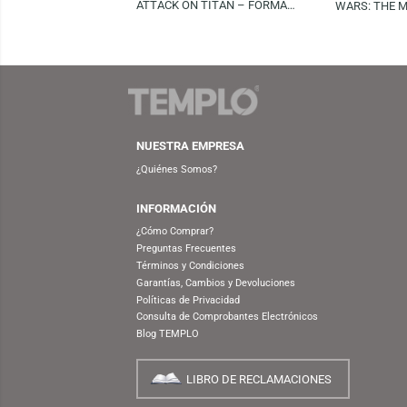
FUNKO
S/
89.90
FUNKO POP! ANIMATION:
FUN
ATTACK ON TITAN – FORMAL
WARS
LEVI (SPECIAL EDITION)
GRO
(L
NUESTRA EMPRESA
¿Quiénes Somos?