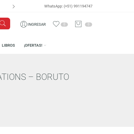
WhatsApp: (+51) 991194747
VISÍTANOS EN
CEN
INGRESAR
0
0
ICENCIAS
LIBROS
¡OFERTAS!
GENERATIONS – BORUTO
ON)