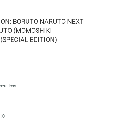
! ANIMATION: BORUTO NARUTO NEXT
NS – BORUTO (MOMOSHIKI
TION) | (SPECIAL EDITION)
 Animation
o Naruto Next Generations
:
: 10 cms.