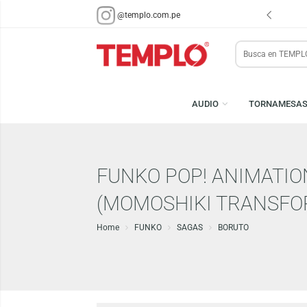
ENVÍOS EN 48 HRS.
PARA LIMA Y CALLAO (*)
@templo.com.pe
Search
here
AUDIO
TORN
FUNKO POP! ANIMA
(MOMOSHIKI TRANSF
Home
FUNKO
SAGAS
BORUTO