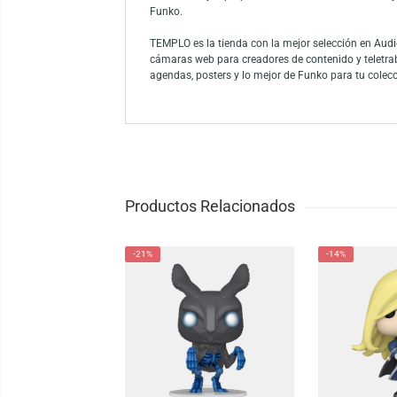
Agrega ternura y poder a tu colección c
con su expresión dulce y pose característica
Funko es la marca líder entre los conocedor
como el mayor propietario de licencias del
Funko.
TEMPLO es la tienda con la mejor selección
cámaras web para creadores de contenido y
agendas, posters y lo mejor de Funko para 
Productos Relacionados