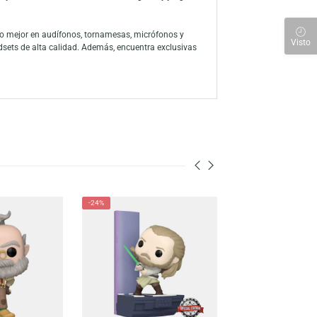
I UZUMAKI. Esta figura muestra a la carismática hija de Naruto
. ¡Un Pop! lleno de energía, herencia ninja y encanto único!
 a través de la amplia línea de productos, han consolidado a la marca
ón a sus personajes favoritos con su colección de figuras y juegos
 para descubrir lo mejor en audífonos, tornamesas, micrófonos y
s, mouse y headsets de alta calidad. Además, encuentra exclusivas
nen para ti.