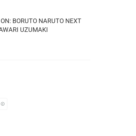
! ANIMATION: BORUTO NARUTO NEXT
NS – HIMAWARI UZUMAKI
o Naruto
 1654
: 10 cms.
TO