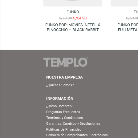
-21%
-14%
FUNKO
S/
54.90
S/
69.90
FUNKO POP! MOVIES: NETFLIX
FUN
PINOCCHIO – BLACK RABBIT
FU
BROTH