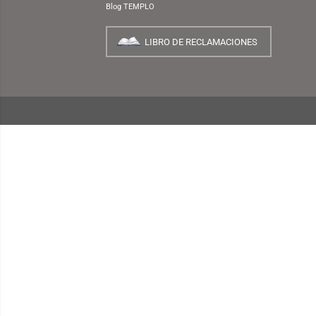
NUESTRA EMPRESA
¿Quiénes Somos?
INFORMACIÓN
¿Cómo Comprar?
Preguntas Frecuentes
Términos y Condiciones
Garantías, Cambios y Devoluciones
Políticas de Privacidad
Consulta de Comprobantes Electrónicos
Blog TEMPLO
LIBRO DE RECLAMACIONES