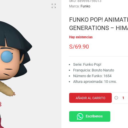
SKU:
889698756013
Marca:
Funko
FUNKO POP
GENERATIO
Hay existencias
S/
69.90
Serie: Funko Pop!
Franquicia: Borut
Número de Funko:
Altura aproximada
AÑADIR AL CARRI