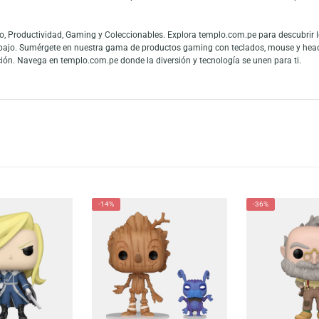
on el FUNKO POP! ANIMATION: BORUTO NARUTO NEXT GENERATIONS – HIMAWAR
. Ideal para fanáticos del universo Naruto y coleccionistas de figuras anime
es y fans de las figuras de colección. La gran conexión con la cultura pop
 mundo y los fanáticos del entretenimiento pueden mostrar toda su admiraci
 en Audio, Productividad, Gaming y Coleccionables. Explora templo.com.pe
 teletrabajo. Sumérgete en nuestra gama de productos gaming con teclado
tu colección. Navega en templo.com.pe donde la diversión y tecnología se u