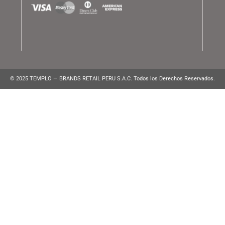
ATENCIÓN AL CLIENTE
Lunes a Viernes de 10:00 am a 10:00 pm
WhatsApp:
(+51) 991 194 747
atencionalcliente@brands.pe
VENTAS CORPORATIVAS
ventascorporativas@brands.pe
MEDIOS DE PAGO
© 2025 TEMPLO — BRANDS RETAIL PERU S.A.C. Todos los Derecho