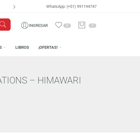
WhatsApp: (+51) 991194747
VISÍTANOS EN
CEN
INGRESAR
0
0
LICENCIAS
LIBROS
¡OFERTAS!
GENERATIONS – HIMAWARI