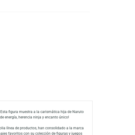
s
a de deseos