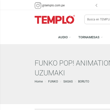
ENVÍOS EN 48 HRS.
PARA LIMA Y CALLAO (*)
@templo.com.pe
Search
here
AUDIO
TORNAMESA
FUNKO POP! ANIMA
UZUMAKI
Home
FUNKO
SAGAS
BORUTO