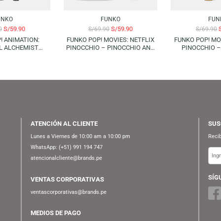
-14%
FUNKO
FUNKO
S/
59.90
S/
59.90
S/
69.90
S/
69.90
KO POP! ANIMATION:
FUNKO POP! MOVIES: NETFLIX
LLMETAL ALCHEMIST
PINOCCHIO – PINOCCHIO AND
ERHOOD – OLIVIER MIRA
CRICKET
ARMSTRONG