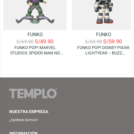
FUNKO
FUNKO
S/
49.90
S/
59.90
S/
69.90
S/
69.90
FUNKO POP! MARVEL
FUNKO POP! DISNEY PIXAR:
STUDIOS: SPIDER-MAN NO
LIGHTYEAR – BUZZ
WAY HOME – GREEN GOBLIN
LIGHTYEAR (XL-01)
NUESTRA EMPRESA
¿Quiénes Somos?
INFORMACIÓN