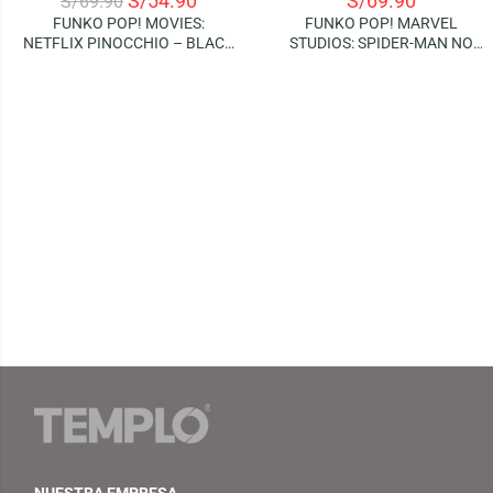
S/
54.90
S/
69.90
S/
69.90
FUNKO POP! MOVIES:
FUNKO POP! MARVEL
NETFLIX PINOCCHIO – BLACK
STUDIOS: SPIDER-MAN NO
RABBIT
WAY HOME – DOCTOR
STRANGE
NUESTRA EMPRESA