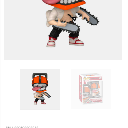
SKU:
889698803243