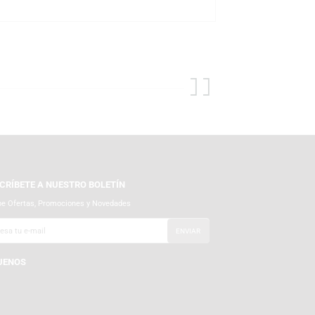
su línea Pop! Animation: Dragon Ball. Cada figura está fabricada en
 fiel al estilo original del manga y la serie es ideal para
es oficiales y autorizados de Funko, con tiendas físicas y venta
 asegurando que tu figura llegue en perfecto estado, lista para
SUSCRÍBETE A NUESTRO BOLETÍN