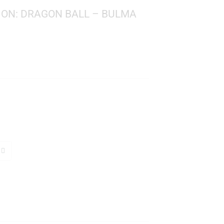
! ANIMATION: DRAGON BALL – BULMA
0
 Ball
 1923
: 10 cms.
TO