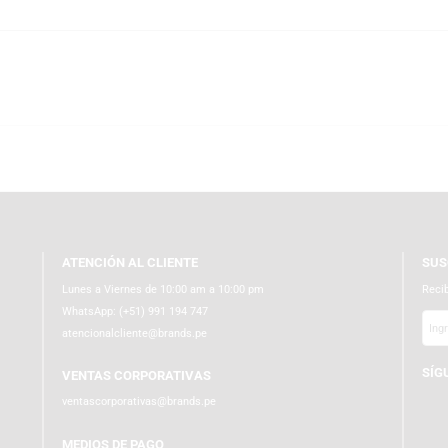
es, continúa rindiendo tributo a los personajes más icónicos del anime con 
es y acabados detallados que garantizan autenticidad y durabilidad. Su diseño
ico.
MPLO, la tienda geek más completa del Perú. Somos partner de distribuidor
 a todo el Perú con empaques ecoamigables y protección interior reforzada,
ATENCIÓN AL CLIENTE