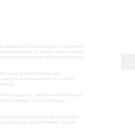
s
de deseos
iverso Dragon Ball. Inspirada en su icónico atuendo de los primeros
separable radar del dragón en la mano. Su expresión alegre y confiada
imprescindible para los fanáticos de la saga clásica creada por Akira
de las Esferas del Dragón. Su carisma, inteligencia y
hop captura la esencia de la Bulma aventurera de los inicios,
el entretenimiento mundial.