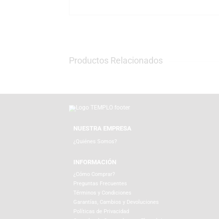
Funko, líder global en figuras coleccionabl
vinilo de alta calidad, con licencias oficial
coleccionistas y nostálgicos del anime clás
Encuentra tu Funko Pop! Bulma (Shop) en TE
online en templo.com.pe. Realizamos envíos
brillar en tu colección de Dragon Ball.
Productos Relacionados
NUESTRA EMPRESA