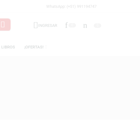
WhatsApp: (+51) 991194747
INGRESAR
0
ICENCIAS
LIBROS
¡OFERTAS!
(SHOP)