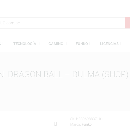
AMESAS
TECNOLOGÍA
GAMING
FUNKO
L
TION: DRAGON BALL – BULMA 
N BALL