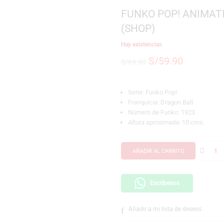
SKU:
889698837101
Marca:
Funko
FUNKO POP
(SHOP)
Hay existencias
S/
59.9
S/
69.90
Serie: Funko Pop!
Franquicia: Dragon
Número de Funko:
Altura aproximada
AÑADIR AL CARRI