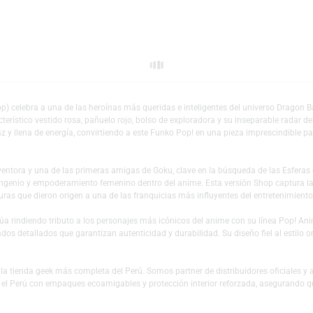
Escríbeno
Añadir a mi lista 
ma (Shop) celebra a una de las heroínas más queridas e inteligentes del un
su característico vestido rosa, pañuelo rojo, bolso de exploradora y su in
iosa, audaz y llena de energía, convirtiendo a este Funko Pop! en una pieza 
enio inventora y una de las primeras amigas de Goku, clave en la búsqueda 
olo de ingenio y empoderamiento femenino dentro del anime. Esta versión S
 las aventuras que dieron origen a una de las franquicias más influyentes d