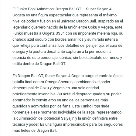
El Funko Pop! Animation: Dragon Ball GT – Super Saiyan 4
Gogeta es una figura espectacular que representa el máximo
nivel de poder y fusión en el universo Dragon Ball. Inspirado en el
legendario guerrero nacido de la unión entre Goku y Vegeta, este
Funko muestra a Gogeta SSJ4 con su imponente melena roja, su
chaleco azul oscuro con bordes amarillos y su mirada intensa
que refleja pura confianza. Los detalles del pelaje rojo, el aura de
energía y la postura desafiante capturan a la perfección la
esencia de este personaje icónico, símbolo absoluto de fuerza y
estilo dentro de Dragon Ball GT.
En Dragon Ball GT, Super Saiyan 4 Gogeta surge durante la épica
batalla final contra Omega Shenron, combinando el poder
descomunal de Goku y Vegeta en una sola entidad
prácticamente invencible. Su actitud despreocupada y su poder
abrumador lo convirtieron en uno de los personajes más
queridos y admirados por los fans. Este Funko Pop! rinde
homenaje a ese momento inolvidable de la saga, representando
la culminación del potencial Saiyajin y la unión definitiva entre
técnica y poder. Es una figura imprescindible para los seguidores
más fieles de Dragon Ball.