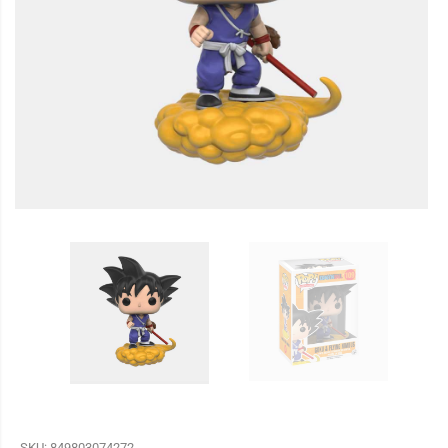
SKU:
849803074272