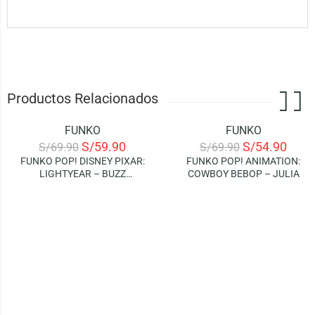
Productos Relacionados
FUNKO
FUNKO
-14%
-21%
S/
59.90
S/
54.90
S/
69.90
S/
69.90
FUNKO POP! DISNEY PIXAR:
FUNKO POP! ANIMATION:
LIGHTYEAR – BUZZ
COWBOY BEBOP – JULIA
LIGHTYEAR (XL-01)