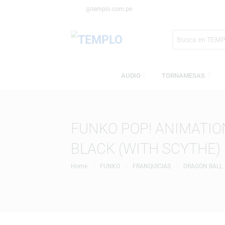
@templo.com.pe
Search
here
AUDIO
TORNAMESA
FUNKO POP! ANIMA
BLACK (WITH SCYT
Home
FUNKO
FRANQUICIAS
DRAGO