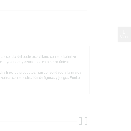
s
de deseos
ionable captura la esencia del poderoso villano con su distintivo
Super. ¡Ordena el tuyo ahora y disfruta de esta pieza única!
 a través de la amplia línea de productos, han consolidado a la marca
us personajes favoritos con su colección de figuras y juegos Funko.