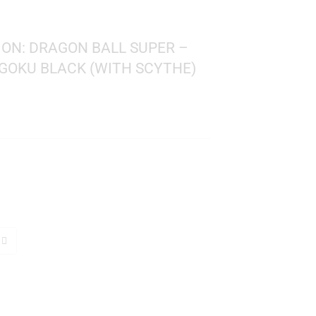
 ANIMATION: DRAGON BALL SUPER –
AN ROSÉ GOKU BLACK (WITH SCYTHE)
 Ball
 1279
: 10 cms.
TO