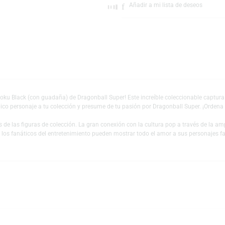
Escríbeno
Añadir a mi lista 
n Rosé Goku Black (con guadaña) de Dragonball Super! Este increíble colecc
este épico personaje a tu colección y presume de tu pasión por Dragonball 
es y fans de las figuras de colección. La gran conexión con la cultura pop
 mundo y los fanáticos del entretenimiento pueden mostrar todo el amor a s