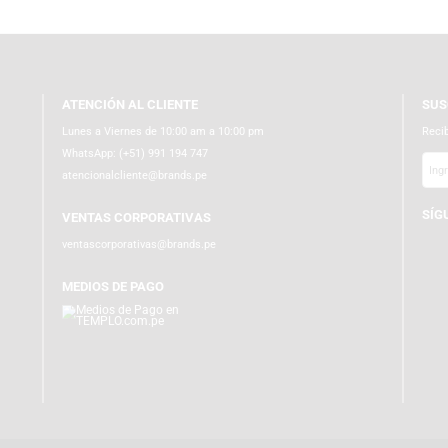
ATENCIÓN AL CLIENTE
Lunes a Viernes de 10:00 am a 10:00 pm
WhatsApp:
(+51) 991 194 747
atencionalcliente@brands.pe
VENTAS CORPORATIVAS
ventascorporativas@brands.pe