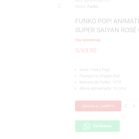
SKU:
889698580151
Marca:
Funko
FUNKO POP!
SUPER SAIY
Hay existencias
S/
69.90
Serie: Funko Pop!
Franquicia: Dragon
Número de Funko:
Altura aproximada
AÑADIR AL CARRI