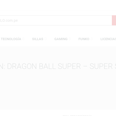
S
TECNOLOGÍA
SILLAS
GAMING
FUNKO
TION: DRAGON BALL SUPER – 
HE)
N BALL